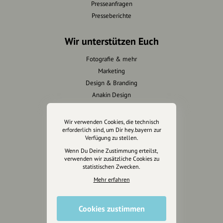
Presseanfragen
Presseberichte
Wir unterstützen Euch
Fotografie & mehr
Marketing
Design & Branding
Anakin Design
Wir verwenden Cookies, die technisch
erforderlich sind, um Dir hey.bayern zur
Unterstütze
Verfügung zu stellen.
unsere Plattform
Wenn Du Deine Zustimmung erteilst,
verwenden wir zusätzliche Cookies zu
statistischen Zwecken.
hey.bayern ist ein Projekt von
Mehr erfahren
uns für unsere Region und
für alle, die uns besuchen
wollen.
Cookies zustimmen