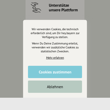
Unterstütze
unsere Plattform
hey.bayern ist ein Projekt von
uns für unsere Region und
Wir verwenden Cookies, die technisch
für alle, die uns besuchen
erforderlich sind, um Dir hey.bayern zur
Verfügung zu stellen.
wollen.
Wenn Du Deine Zustimmung erteilst,
verwenden wir zusätzliche Cookies zu
statistischen Zwecken.
Inhalte vorschlagen
Mehr erfahren
Jetzt unterstützen
Cookies zustimmen
Wir können leider keine
Ablehnen
Spendenquittung ausstellen.