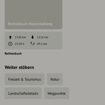
Rothenbuch Hasenstabweg
1520 hm
1516 hm
19:20 h
69,1 km
Rothenbuch
Weiter stöbern
Freizeit & Tourismus
Natur
Landschaftsdetails
Wegpunkte