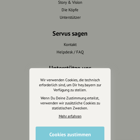
Story & Vision
Die Köpfe
Unterstützer
Servus sagen
Kontakt
Helpdesk / FAQ
Unterstütze uns
Spenden
Wir verwenden Cookies, die technisch
erforderlich sind, um Dir hey.bayern zur
Partner werden
Verfügung zu stellen.
Crowdfunding
Wenn Du Deine Zustimmung erteilst,
Förderungen
verwenden wir zusätzliche Cookies zu
statistischen Zwecken.
Werbemöglichkeiten
Mehr erfahren
Rechtliches
Cookies zustimmen
Impressum