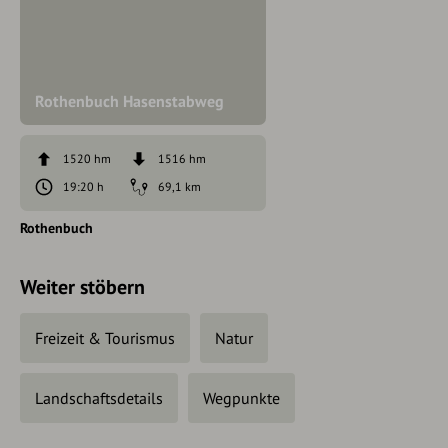
Rothenbuch Hasenstabweg
1520 hm
1516 hm
19:20 h
69,1 km
Rothenbuch
Weiter stöbern
Freizeit & Tourismus
Natur
Landschaftsdetails
Wegpunkte