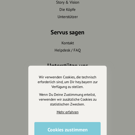
Story & Vision
Die Köpfe
Unterstützer
Servus sagen
Kontakt
Helpdesk / FAQ
Unterstütze uns
Spenden
Wir verwenden Cookies, die technisch
erforderlich sind, um Dir hey.bayern zur
Partner werden
Verfügung zu stellen.
Crowdfunding
Wenn Du Deine Zustimmung erteilst,
Förderungen
verwenden wir zusätzliche Cookies zu
statistischen Zwecken.
Werbemöglichkeiten
Mehr erfahren
Rechtliches
Cookies zustimmen
Impressum