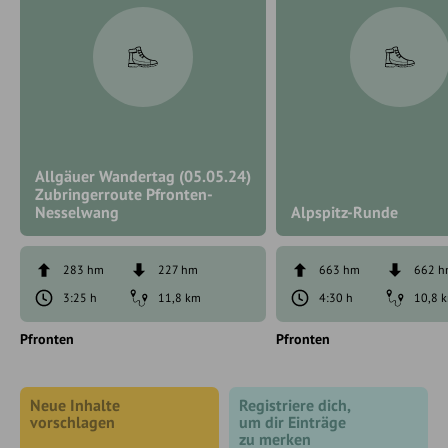
Allgäuer Wandertag (05.05.24)
Zubringerroute Pfronten-
Nesselwang
Alpspitz-Runde
283 hm
227 hm
663 hm
662 
3:25 h
11,8 km
4:30 h
10,8 
Pfronten
Pfronten
Neue Inhalte
Registriere dich,
vorschlagen
um dir Einträge
zu merken