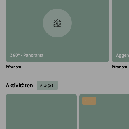
360° - Panorama
Aggen
Pfronten
Pfronten
Aktivitäten
Alle
(
53
)
mittel