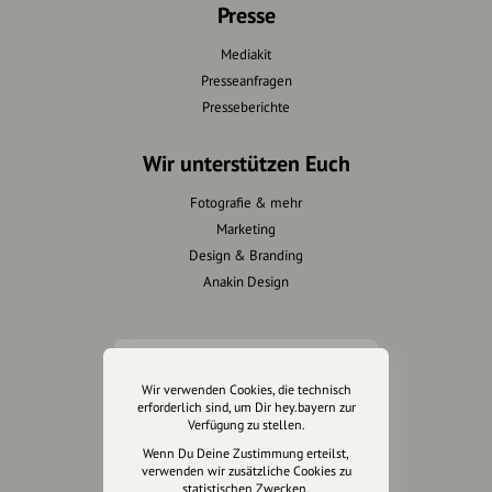
Presse
Mediakit
Presseanfragen
Presseberichte
Wir unterstützen Euch
Fotografie & mehr
Marketing
Design & Branding
Anakin Design
Unterstütze
Wir verwenden Cookies, die technisch
unsere Plattform
erforderlich sind, um Dir hey.bayern zur
Verfügung zu stellen.
hey.bayern ist ein Projekt von
Wenn Du Deine Zustimmung erteilst,
verwenden wir zusätzliche Cookies zu
uns für unsere Region und
statistischen Zwecken.