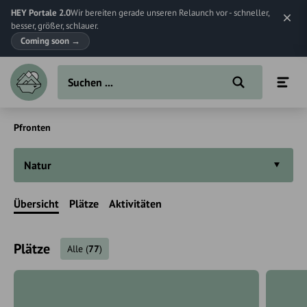
HEY Portale 2.0
Wir bereiten gerade unseren Relaunch vor - schneller,
besser, größer, schlauer.
Coming soon
→
Pfronten
Natur
Übersicht
Plätze
Aktivitäten
Plätze
Alle
(
77
)