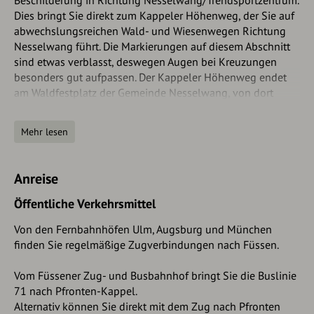
Dies bringt Sie direkt zum Kappeler Höhenweg, der Sie auf
abwechslungsreichen Wald- und Wiesenwegen Richtung
Nesselwang führt. Die Markierungen auf diesem Abschnitt
sind etwas verblasst, deswegen Augen bei Kreuzungen
besonders gut aufpassen. Der Kappeler Höhenweg endet
am Waldfestplatz der Gemeinde Nesselwang, von dort
folgen Sie der Beschilderung "Wasserfallweg" erst
geradeaus, um nach wenigen Metern links abzubiegen. Der
Mehr lesen
Wasserfallweg führt Sie über etliche Treppenstufen vorbei
am Schloßbächl in Richtung Sportheim Böck, wobei Sie
zweimal den Forstweg überqueren. Ein kleiner Abstecher
Anreise
zum Sportheim Böck lohnt sich, da es die erste von vielen
Einkehrmöglichkeiten ist und vor allem mit der tollen
Öffentliche Verkehrsmittel
Aussicht von der Sonnenterrasse besticht. Vom Sportheim
Von den Fernbahnhöfen Ulm, Augsburg und München
Böck führt die Tour wenige hundert Meter hinab über die
finden Sie regelmäßige Zugverbindungen nach Füssen.
Forststraße, bis Sie nach rechts in Richtung Kappeler Alp
abbiegen. Über einen breiten Wanderweg erreichen Sie
Vom Füssener Zug- und Busbahnhof bringt Sie die Buslinie
nach kurzer Zeit die Kappeler Alp. Die Tour führt von dort
71 nach Pfronten-Kappel.
aus über die Fahrstraße hinunter bis Sie rechts zur
Alternativ können Sie direkt mit dem Zug nach Pfronten
Hündeleskopfhütte abbiegen. Von der Hütte geht es auf