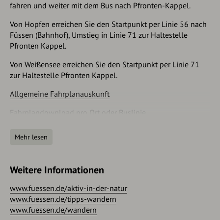
fahren und weiter mit dem Bus nach Pfronten-Kappel.
demselben Weg zurück bis zur Fahrstraße, von wo aus Sie
rechter Hand zum Wanderparkplatz und dem Startpunkt der
Von Hopfen erreichen Sie den Startpunkt per Linie 56 nach
Tour gelangen.
Füssen (Bahnhof), Umstieg in Linie 71 zur Haltestelle
Pfronten Kappel.
Alternativer Startpunkt für die Tour ist der Parkplatz an der
Alpspitzbahn in Nesselwang.
Von Weißensee erreichen Sie den Startpunkt per Linie 71
zur Haltestelle Pfronten Kappel.
Allgemeine Fahrplanauskunft
Fahrplandownload pro Ort oder Buslinie
Anfahrt
Mehr lesen
Über die Autobahn A7 sowie die Bundesstraße B 310
gelangen Sie von Füssen aus nach Pfronten-Kappel.
Weitere Informationen
Parken
www.fuessen.de/aktiv-in-der-natur
www.fuessen.de/tipps-wandern
Direkt neben dem Waldseilgarten Höllschlucht steht ein
www.fuessen.de/wandern
Wanderparkplatz zur Verfügung. Alternativer