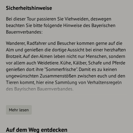
(kostenpflichtiger) Parkplatz ist an der Alpspitzbahn in
Sicherheitshinweise
Nesselwang.
Bei dieser Tour passieren Sie Viehweiden, deswegen
beachten Sie bitte folgende Hinweise des Bayerischen
Bauernverbandes:
Wanderer, Radfahrer und Besucher kommen gerne auf die
Alm und genießen die dortige Aussicht bei einer herzhaften
Brotzeit. Auf den Almen leben nicht nur Menschen, sondern
vor allem auch Weidetiere. Kühe, Kälber, Schafe und Pferde
genießen dort ihre "Sommerfrische". Damit es zu keinen
ungewünschten Zusammenstößen zwischen euch und den
Tieren kommt, hier eine Sammlung von Verhaltensregeln
des Bayrischen Bauernverbandes.
Eine Alpe / Alm ist kein Streichelzoo! Meidet direkten
Kontakt mit den Tieren.
Mehr lesen
Macht keine Selfies mit Weidetieren.
Haltet Abstand zu den Tieren!
Macht einen Bogen um Herden mit Kälbern. Kühe
Auf dem Weg entdecken
schützen ihre Kälber!