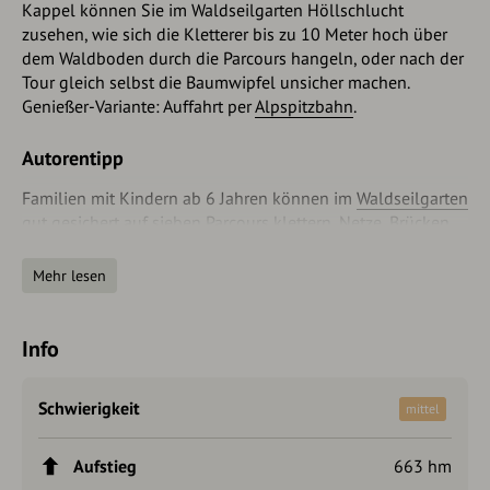
Kappel können Sie im Waldseilgarten Höllschlucht
zusehen, wie sich die Kletterer bis zu 10 Meter hoch über
dem Waldboden durch die Parcours hangeln, oder nach der
Tour gleich selbst die Baumwipfel unsicher machen.
Genießer-Variante: Auffahrt per
Alpspitzbahn
.
Autorentipp
Familien mit Kindern ab 6 Jahren können im
Waldseilgarten
gut gesichert auf sieben Parcours klettern, Netze, Brücken
oder schwankende Baumstämme bewältigen und
zwischendurch in rasanter Fahrt per Flying Fox den
Mehr lesen
Wildbach überqueren.
Info
Schwierigkeit
mittel
Aufstieg
663 hm