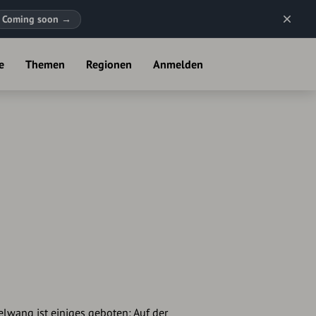
Coming soon
→
e
Themen
Regionen
Anmelden
elwang ist einiges geboten: Auf der