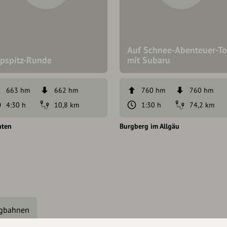
Auf Schnee-Abenteuer-To
lpspitz-Runde
mit Subaru
663 hm
662 hm
760 hm
760 hm
4:30 h
10,8 km
1:30 h
74,2 km
nten
Burgberg im Allgäu
gbahnen