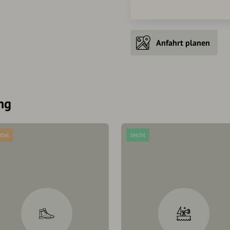
Anfahrt planen
ng
ttel
leicht