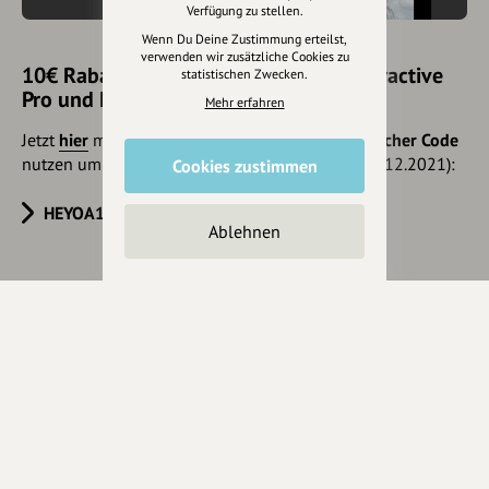
Verfügung zu stellen.
Wenn Du Deine Zustimmung erteilst,
verwenden wir zusätzliche Cookies zu
10€ Rabatt mit hey.bayern auf Outdooractive
statistischen Zwecken.
Pro und Pro+ sichern
Mehr erfahren
Jetzt
hier
mehr erfahren oder gleich unseren
Voucher Code
nutzen um 10€ Rabatt zu erhalten (gültig bis 31.12.2021):
Cookies zustimmen
HEYOA10V
Ablehnen
Eintrag teilen
Änderungen vorschlagen