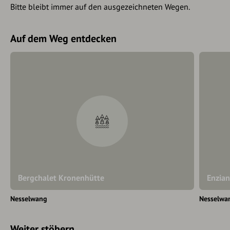
Bitte bleibt immer auf den ausgezeichneten Wegen.
Auf dem Weg entdecken
Bergchalet Kronenhütte
Enzia
Nesselwang
Nesselwa
Weiter stöbern