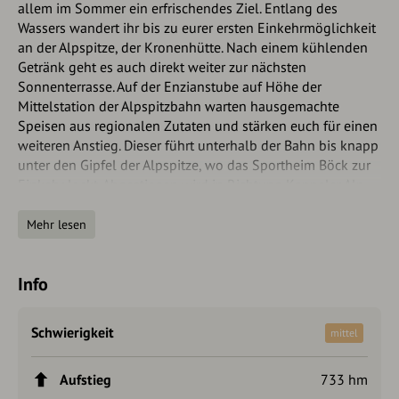
allem im Sommer ein erfrischendes Ziel. Entlang des
Wassers wandert ihr bis zu eurer ersten Einkehrmöglichkeit
an der Alpspitze, der Kronenhütte. Nach einem kühlenden
Getränk geht es auch direkt weiter zur nächsten
Sonnenterrasse. Auf der Enzianstube auf Höhe der
Mittelstation der Alpspitzbahn warten hausgemachte
Speisen aus regionalen Zutaten und stärken euch für einen
weiteren Anstieg. Dieser führt unterhalb der Bahn bis knapp
unter den Gipfel der Alpspitze, wo das Sportheim Böck zur
Einkehr lockt. Abgestiegen wird in Richtung Kappeler Alp
über die Höllschlucht zum Ausgangspunkt. Auch in der
Höllschlucht passiert ihr einen eindrucksvollen Wasserfall
Mehr lesen
und habt die Möglichkeit, eure dampfenden Füße im
kühlen Nass zu erfrischen (Bitte Autorentipp beachten!).
Info
Autorentipp
Schwierigkeit
mittel
Alternativ führt ab der Kappler Alp auch ein Forstweg
zurück zum Ausgangspunkt. Bei nasser Witterung kann die
Begehung der Höllschlucht rutschig werden.
Aufstieg
733 hm