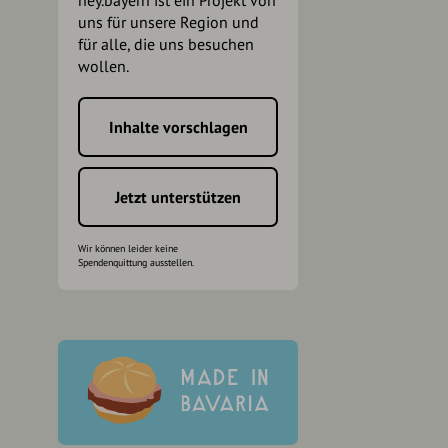
hey.bayern ist ein Projekt von
uns für unsere Region und
für alle, die uns besuchen
wollen.
Inhalte vorschlagen
h
Jetzt unterstützen
Wir können leider keine
Spendenquittung ausstellen.