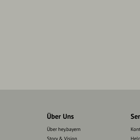
Über Uns
Se
Über hey.bayern
Kon
Story & Vision
Hel