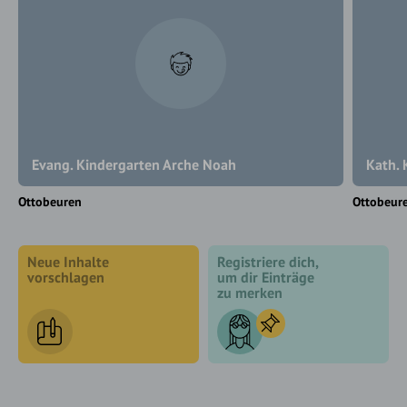
Evang. Kindergarten Arche Noah
Kath. 
Ottobeuren
Ottobeur
Neue Inhalte
Registriere dich,
vorschlagen
um dir Einträge
zu merken