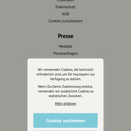
Datenschutz
AGB
Cookies zurücksetzen
Presse
Mediakit
Presseanfragen
Presseberichte
Wir verwenden Cookies, die technisch
Wir unterstützen Euch
erforderlich sind, um Dir hey.bayern zur
Verfügung zu stellen.
Fotografie & mehr
Wenn Du Deine Zustimmung erteilst,
verwenden wir zusätzliche Cookies zu
Marketing
statistischen Zwecken.
Design & Branding
Mehr erfahren
Anakin Design
Cookies zustimmen