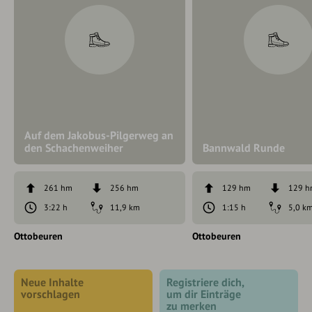
Auf dem Jakobus-Pilgerweg an
den Schachenweiher
Bannwald Runde
261 hm
256 hm
129 hm
129 
3:22 h
11,9 km
1:15 h
5,0 k
Ottobeuren
Ottobeuren
Neue Inhalte
Registriere dich,
vorschlagen
um dir Einträge
zu merken