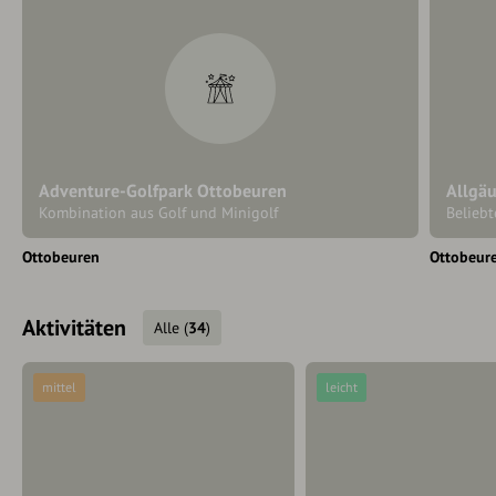
Adventure-Golfpark Ottobeuren
Allgä
Kombination aus Golf und Minigolf
Beliebt
Ottobeuren
Ottobeur
Aktivitäten
Alle
(
34
)
mittel
leicht