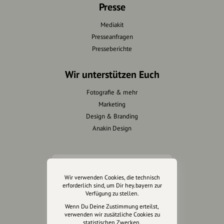
Presse
Mediakit
Presseanfragen
Presseberichte
Wir unterstützen Euch
Fotografie & mehr
Marketing
Design & Branding
Anakin Design
Unterstütze
Wir verwenden Cookies, die technisch
unsere Plattform
erforderlich sind, um Dir hey.bayern zur
Verfügung zu stellen.
hey.bayern ist ein Projekt von
Wenn Du Deine Zustimmung erteilst,
verwenden wir zusätzliche Cookies zu
uns für unsere Region und
statistischen Zwecken.