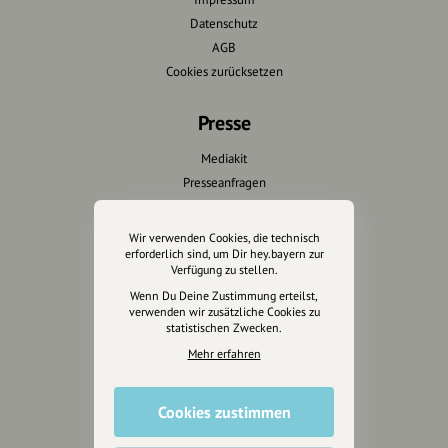
Datenschutz
AGB
Cookies zurücksetzen
Presse
Mediakit
Presseanfragen
Presseberichte
Wir verwenden Cookies, die technisch
Wir unterstützen Euch
erforderlich sind, um Dir hey.bayern zur
Verfügung zu stellen.
Fotografie & mehr
Wenn Du Deine Zustimmung erteilst,
verwenden wir zusätzliche Cookies zu
Marketing
statistischen Zwecken.
Design & Branding
Mehr erfahren
Anakin Design
Cookies zustimmen