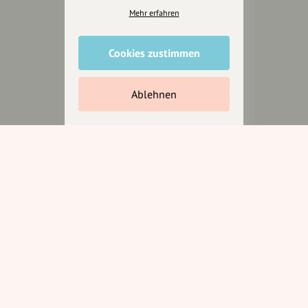
Presseberichte
Mehr erfahren
Wir unterstützen Euch
Cookies zustimmen
Fotografie & mehr
Marketing
Ablehnen
Design & Branding
Anakin Design
Unterstütze
unsere Plattform
hey.bayern ist ein Projekt von
uns für unsere Region und
für alle, die uns besuchen
wollen.
Inhalte vorschlagen