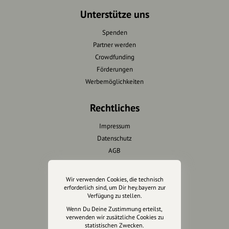
Unterstütze uns
Spenden
Partner werden
Crowdfunding
Förderungen
Werbemöglichkeiten
Rechtliches
Impressum
Datenschutz
AGB
Cookies zurücksetzen
Wir verwenden Cookies, die technisch
Presse
erforderlich sind, um Dir hey.bayern zur
Verfügung zu stellen.
Mediakit
Wenn Du Deine Zustimmung erteilst,
verwenden wir zusätzliche Cookies zu
Presseanfragen
statistischen Zwecken.