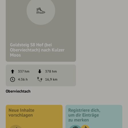
Goldsteig S8 Hof (bei
Oberviechtach) nach Kulzer
Moos
337 hm
378 hm
4:36 h
16,9 km
Oberviechtach
Neue Inhalte
Registriere dich,
vorschlagen
um dir Einträge
zu merken