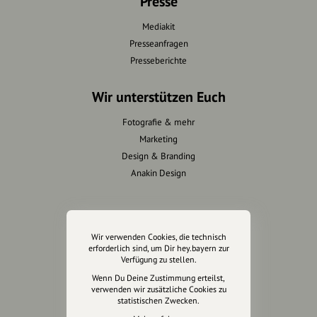
Presse
Mediakit
Presseanfragen
Presseberichte
Wir unterstützen Euch
Fotografie & mehr
Marketing
Design & Branding
Anakin Design
Unterstütze
Wir verwenden Cookies, die technisch
unsere Plattform
erforderlich sind, um Dir hey.bayern zur
Verfügung zu stellen.
Wenn Du Deine Zustimmung erteilst,
hey.bayern ist ein Projekt von
verwenden wir zusätzliche Cookies zu
uns für unsere Region und
statistischen Zwecken.
für alle, die uns besuchen