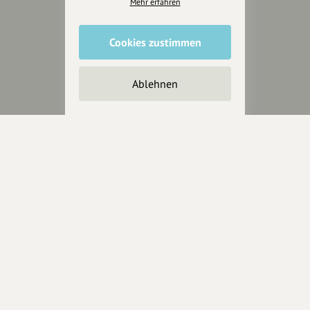
Mehr erfahren
wollen.
Cookies zustimmen
Inhalte vorschlagen
Ablehnen
Jetzt unterstützen
Wir können leider keine
Spendenquittung ausstellen.