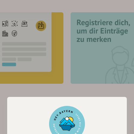
Registriere dich,
um dir Einträge
zu merken