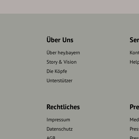
Über Uns
Se
Über hey.bayern
Kon
Story & Vision
Hel
Die Köpfe
Unterstützer
Rechtliches
Pre
Impressum
Medi
Datenschutz
Pres
AGB
Pres