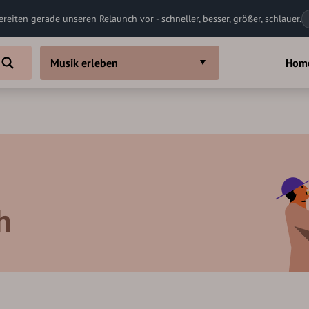
ereiten gerade unseren Relaunch vor - schneller, besser, größer, schlauer.
Musik erleben
Hom
h