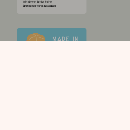
Wir können leider keine
Spendenquittung ausstellen.
g. Sämtliche Beiträge, Gastartikel, Kommentare,
rbindliche Beratung, Empfehlung oder Aufforderung