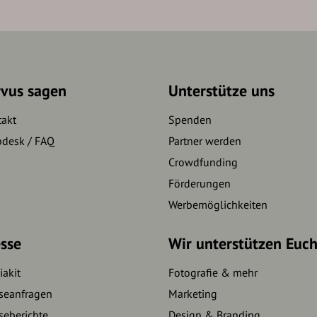
rvus sagen
Unterstütze uns
takt
Spenden
pdesk / FAQ
Partner werden
Crowdfunding
Förderungen
Werbemöglichkeiten
sse
Wir unterstützen Euc
akit
Fotografie & mehr
seanfragen
Marketing
seberichte
Design & Branding