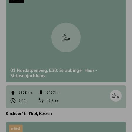
01 Nordalpenweg, E30: Straubinger Haus -
Stripsenjochhaus
2508 hm
2407 hm
9:00 h
49,3 km
Kirchdorf in Tirol
Kössen
mittel