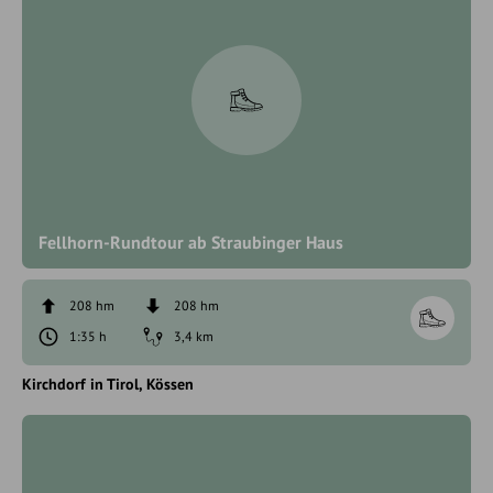
Fellhorn-Rundtour ab Straubinger Haus
208 hm
208 hm
1:35 h
3,4 km
Kirchdorf in Tirol
Kössen