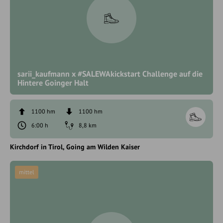
sarii_kaufmann x #SALEWAkickstart Challenge auf die
Hintere Goinger Halt
1100 hm
1100 hm
6:00 h
8,8 km
Kirchdorf in Tirol
Going am Wilden Kaiser
mittel