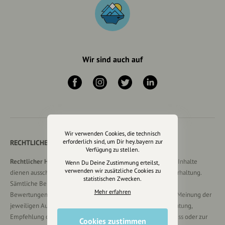
Wir sind auch auf
Wir verwenden Cookies, die technisch
erforderlich sind, um Dir hey.bayern zur
RECHTLICHER HINWEIS UND TRANSPARENZHINWEIS
Verfügung zu stellen.
Rechtlicher Hinweis:
Die auf dieser Website veröffentlichten Inhalte
Wenn Du Deine Zustimmung erteilst,
verwenden wir zusätzliche Cookies zu
dienen ausschließlich der allgemeinen Information und Unterhaltung.
statistischen Zwecken.
Sämtliche Beiträge, Gastartikel, Kommentare, Empfehlungen,
Mehr erfahren
Bewertungen oder Verlinkungen spiegeln ausschließlich die Meinung der
jeweiligen Autoren wider und stellen keine verbindliche Beratung,
Empfehlung oder Aufforderung zum Erwerb, Verkauf, Abschluss oder zur
Cookies zustimmen