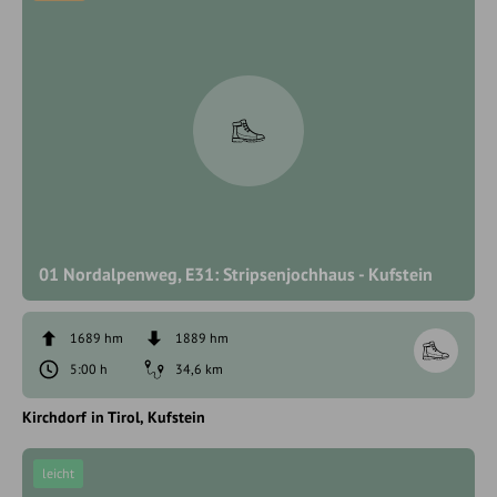
01 Nordalpenweg, E31: Stripsenjochhaus - Kufstein
1689 hm
1889 hm
5:00 h
34,6 km
Kirchdorf in Tirol
Kufstein
leicht