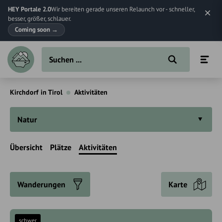
HEY Portale 2.0
Wir bereiten gerade unseren Relaunch vor - schneller,
besser, größer, schlauer.
Coming soon
→
Kirchdorf in Tirol
Aktivitäten
Natur
Übersicht
Plätze
Aktivitäten
Wanderungen
Karte
schwer