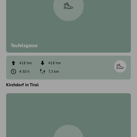
Teufelsgasse
418 hm
418 hm
4:30 h
7,3 km
Kirchdorf in Tirol