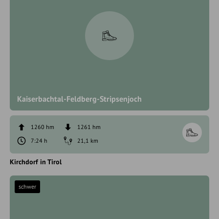
Kaiserbachtal-Feldberg-Stripsenjoch
1260 hm
1261 hm
7:24 h
21,1 km
Kirchdorf in Tirol
schwer