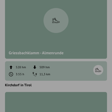
Griessbachklamm - Almenrunde
528 hm
509 hm
3:55 h
11,3 km
Kirchdorf in Tirol