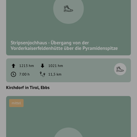
Stripsenjochhaus - Übergang von der
Vorderkaiserfeldenhütte über die Pyramidenspitze
1213 hm
1021 hm
7:00 h
11,5 km
Kirchdorf in Tirol
Ebbs
mittel