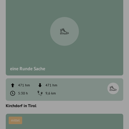
eine Runde Sache
471 hm
471 hm
5:30 h
9,6 km
Kirchdorf in Tirol
mittel