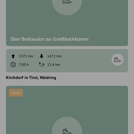
Über Breitaualm zur Grießbachklamm
1371 hm
1472 hm
7:00 h
15,4 km
Kirchdorf in Tirol
Waidring
mittel