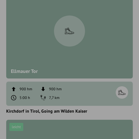
Ellmauer Tor
900 hm
900 hm
5:00 h
7,7 km
Kirchdorf in Tirol
Going am Wilden Kaiser
leicht