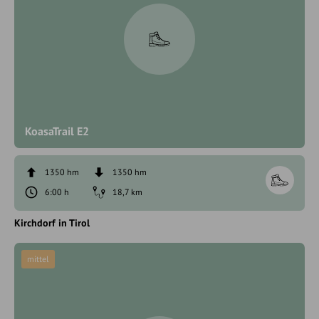
KoasaTrail E2
1350 hm
1350 hm
6:00 h
18,7 km
Kirchdorf in Tirol
mittel