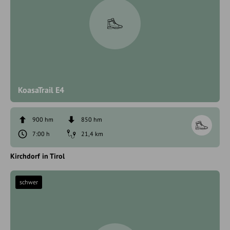
KoasaTrail E4
900 hm
850 hm
7:00 h
21,4 km
Kirchdorf in Tirol
schwer