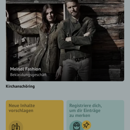
Meindl Fashion
Bekleidungsgeschäft
Kirchanschöring
Neue Inhalte
Registriere dich,
vorschlagen
um dir Einträge
zu merken