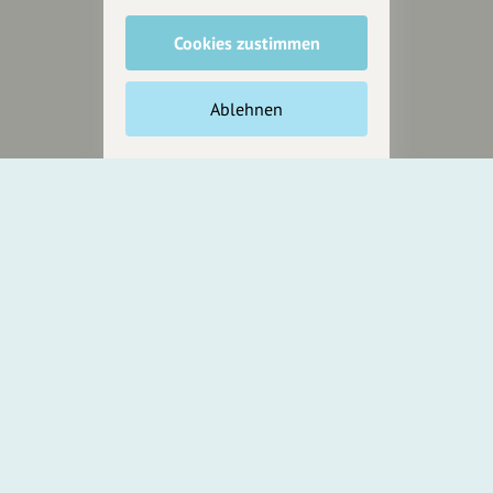
Cookies zustimmen
Unterstütze
unsere Plattform
Ablehnen
hey.bayern ist ein Projekt von
uns für unsere Region und
für alle, die uns besuchen
wollen.
Inhalte vorschlagen
Jetzt unterstützen
Wir können leider keine
Spendenquittung ausstellen.