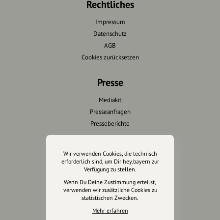
Rechtliches
Impressum
Datenschutz
AGB
Cookies zurücksetzen
Presse
Mediakit
Presseanfragen
Presseberichte
Wir unterstützen Euch
Wir verwenden Cookies, die technisch
erforderlich sind, um Dir hey.bayern zur
Fotografie & mehr
Verfügung zu stellen.
Marketing
Wenn Du Deine Zustimmung erteilst,
Design & Branding
verwenden wir zusätzliche Cookies zu
statistischen Zwecken.
Anakin Design
Mehr erfahren