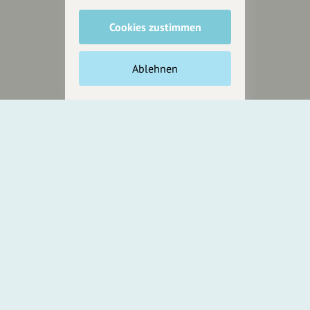
Cookies zustimmen
Unterstütze
unsere Plattform
Ablehnen
hey.bayern ist ein Projekt von
uns für unsere Region und
für alle, die uns besuchen
wollen.
Inhalte vorschlagen
Jetzt unterstützen
Wir können leider keine
Spendenquittung ausstellen.