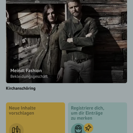
Meindl Fashion
Bekleidungsgeschäft
Kirchanschöring
Neue Inhalte
Registriere dich,
vorschlagen
um dir Einträge
zu merken