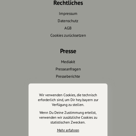
Rechtliches
Impressum
Datenschutz
AGB
Cookies zurücksetzen
Presse
Mediakit
Presseanfragen
Presseberichte
Wir unterstützen Euch
Wir verwenden Cookies, die technisch
erforderlich sind, um Dir hey.bayern zur
Fotografie & mehr
Verfügung zu stellen.
Marketing
Wenn Du Deine Zustimmung erteilst,
Design & Branding
verwenden wir zusätzliche Cookies zu
statistischen Zwecken.
Anakin Design
Mehr erfahren