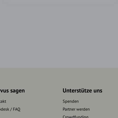
rvus sagen
Unterstütze uns
takt
Spenden
pdesk / FAQ
Partner werden
Crowdfunding