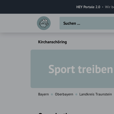
HEY Portale 2.0
Wir b
Kirchanschöring
Sport treiben
Bayern
Oberbayern
Landkreis Traunstein