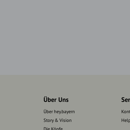
Über Uns
Se
Über hey.bayern
Kon
Story & Vision
Hel
Die Köpfe