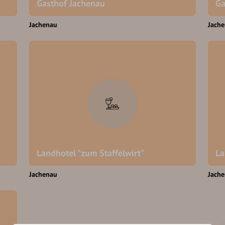
Gasthof Jachenau
Ga
Jachenau
Jach
Landhotel "zum Staffelwirt"
La
Jachenau
Jach