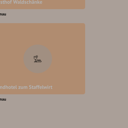
sthof Waldschänke
enau
ndhotel zum Staffelwirt
enau