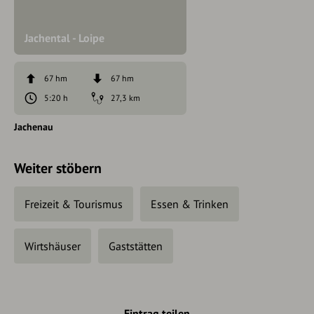
Jachental - Loipe
67 hm
67 hm
5:20 h
27,3 km
Jachenau
Weiter stöbern
Freizeit & Tourismus
Essen & Trinken
Wirtshäuser
Gaststätten
Eintrag teilen