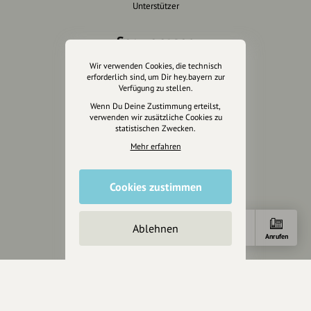
Unterstützer
Servus sagen
Wir verwenden Cookies, die technisch
Kontakt
erforderlich sind, um Dir hey.bayern zur
Helpdesk / FAQ
Verfügung zu stellen.
Wenn Du Deine Zustimmung erteilst,
Unterstütze uns
verwenden wir zusätzliche Cookies zu
statistischen Zwecken.
Spenden
Mehr erfahren
Partner werden
Crowdfunding
Cookies zustimmen
Förderungen
Werbemöglichkeiten
Ablehnen
Anfahrt
Anrufen
Rechtliches
Impressum
Datenschutz
AGB