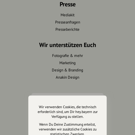
Presse
Mediakit
Presseanfragen
Presseberichte
Wir unterstützen Euch
Fotografie & mehr
Marketing
Design & Branding
Anakin Design
Unterstütze
Wir verwenden Cookies, die technisch
unsere Plattform
erforderlich sind, um Dir hey.bayern zur
Verfügung zu stellen.
hey.bayern ist ein Projekt von
Wenn Du Deine Zustimmung erteilst,
verwenden wir zusätzliche Cookies zu
uns für unsere Region und
statistischen Zwecken.