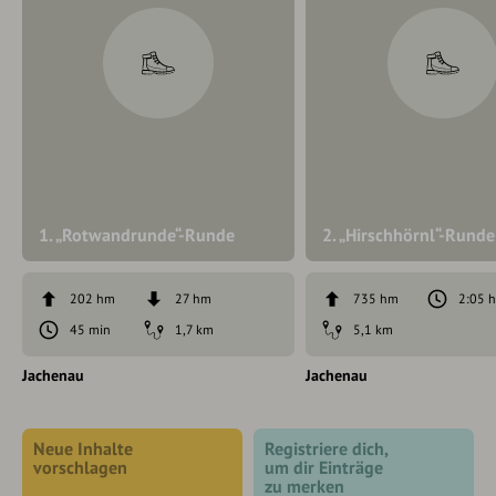
1. „Rotwandrunde“-Runde
2. „Hirschhörnl“-Runde
202 hm
27 hm
735 hm
2:05 
45 min
1,7 km
5,1 km
Jachenau
Jachenau
Neue Inhalte
Registriere dich,
vorschlagen
um dir Einträge
zu merken