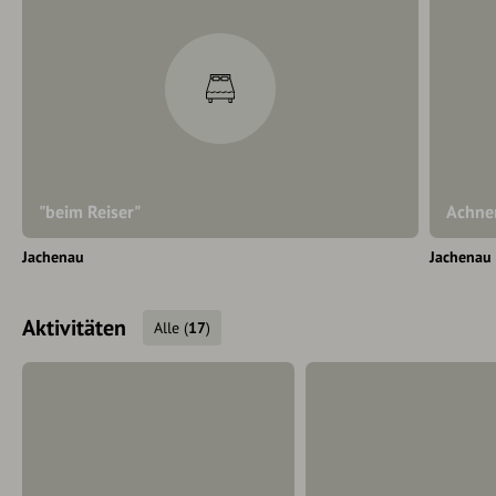
"beim Reiser"
Achne
Jachenau
Jachenau
Aktivitäten
Alle
(
17
)