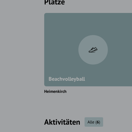
Plätze
Beachvolleyball
Heimenkirch
Aktivitäten
Alle
(
6
)