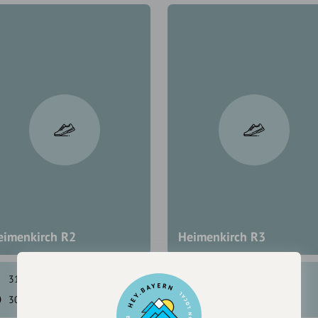
eimenkirch R2
Heimenkirch R3
31 hm
31 hm
112 hm
112 hm
30 min
3,0 km
1:15 h
6,6 km