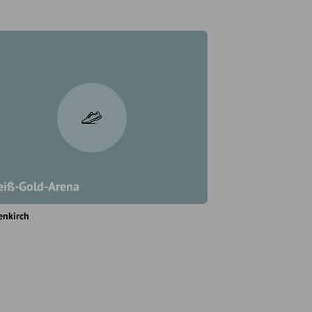
iß-Gold-Arena
enkirch