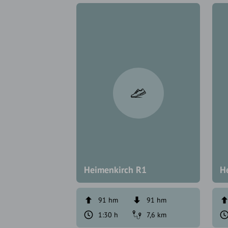
Heimenkirch R1
H
91 hm
91 hm
1:30 h
7,6 km