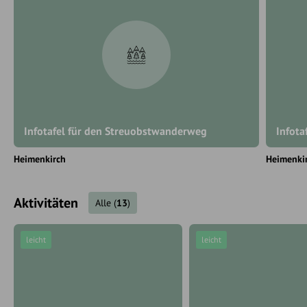
Infotafel für den Streuobstwanderweg
Infota
Heimenkirch
Heimenki
Aktivitäten
Alle
(
13
)
leicht
leicht