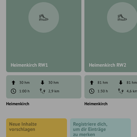
Heimenkirch RW1
Heimenkirch RW2
30 hm
30 hm
81 hm
81 h
1:00 h
2,9 km
1:30 h
4,6 k
Heimenkirch
Heimenkirch
Neue Inhalte
Registriere dich,
vorschlagen
um dir Einträge
zu merken