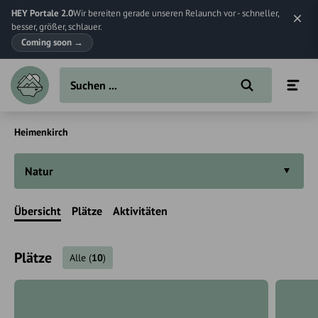
HEY Portale 2.0
Wir bereiten gerade unseren Relaunch vor - schneller,
besser, größer, schlauer.
Coming soon
→
Heimenkirch
Natur
Übersicht
Plätze
Aktivitäten
Plätze
Alle
(
10
)