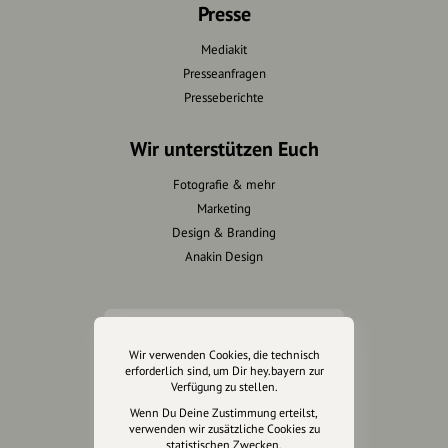
Presse
Mediakit
Presseanfragen
Presseberichte
Wir unterstützen Euch
Fotografie & mehr
Marketing
Design & Branding
Anakin Design
Unterstütze
Wir verwenden Cookies, die technisch
unsere Plattform
erforderlich sind, um Dir hey.bayern zur
Verfügung zu stellen.
hey.bayern ist ein Projekt von
Wenn Du Deine Zustimmung erteilst,
verwenden wir zusätzliche Cookies zu
uns für unsere Region und
statistischen Zwecken.