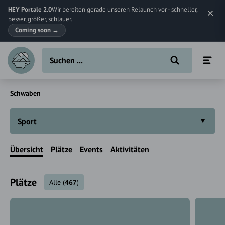
HEY Portale 2.0
Wir bereiten gerade unseren Relaunch vor - schneller,
besser, größer, schlauer.
Coming soon
→
Schwaben
Sport
Übersicht
Plätze
Events
Aktivitäten
Plätze
Alle
(
467
)