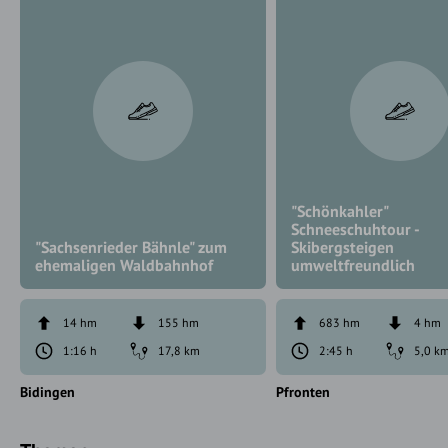
"Schönkahler"
Schneeschuhtour -
"Sachsenrieder Bähnle" zum
Skibergsteigen
ehemaligen Waldbahnhof
umweltfreundlich
14 hm
155 hm
683 hm
4 hm
1:16 h
17,8 km
2:45 h
5,0 k
Bidingen
Pfronten