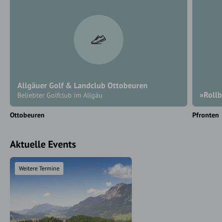
Allgäuer Golf & Landclub Ottobeuren
»Rollb
Beliebter Golfclub im Allgäu
Ottobeuren
Pfronten
Aktuelle Events
Weitere Termine