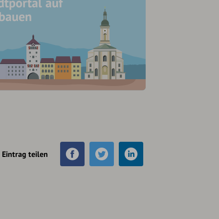
dtportal auf
ubauen
Eintrag teilen