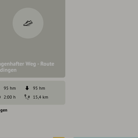
agenhafter Weg - Route
idingen
95 hm
95 hm
2:00 h
15,4 km
ngen