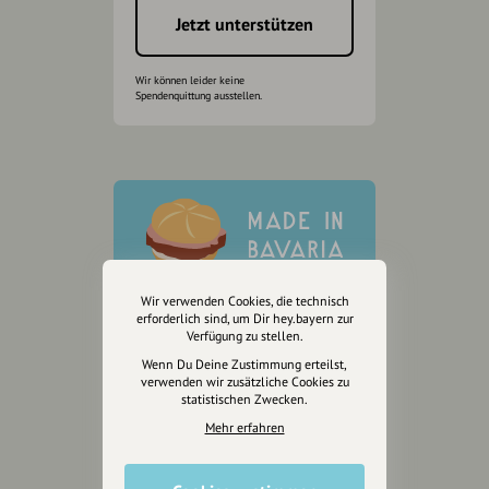
Jetzt unterstützen
Wir können leider keine
Spendenquittung ausstellen.
Wir verwenden Cookies, die technisch
erforderlich sind, um Dir hey.bayern zur
Verfügung zu stellen.
Wenn Du Deine Zustimmung erteilst,
verwenden wir zusätzliche Cookies zu
statistischen Zwecken.
Mehr erfahren
Wir sind auch auf