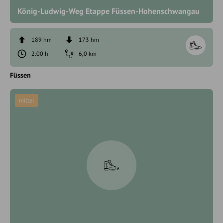
König-Ludwig-Weg Etappe Füssen-Hohenschwangau
189 hm
173 hm
2:00 h
6,0 km
Füssen
mittel