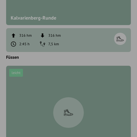
Kalvarienberg-Runde
316 hm
316 hm
2:45 h
7,5 km
Füssen
leicht