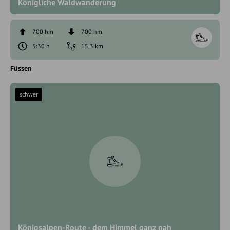
Königliche Waldwanderung
700 hm
700 hm
5:30 h
15,3 km
Füssen
schwer
Königsalpen-Route - dem Himmel ganz nah