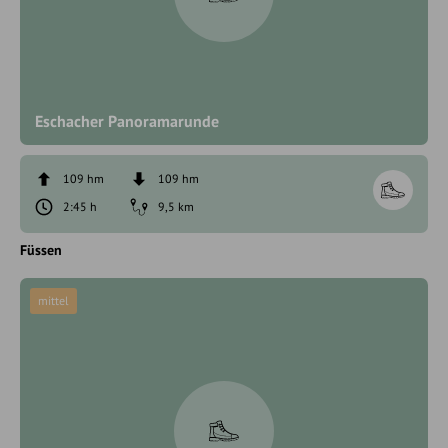
Eschacher Panoramarunde
109 hm
109 hm
2:45 h
9,5 km
Füssen
mittel