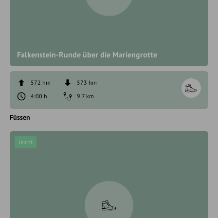
Falkenstein-Runde über die Mariengrotte
572 hm
573 hm
4:00 h
9,7 km
Füssen
leicht