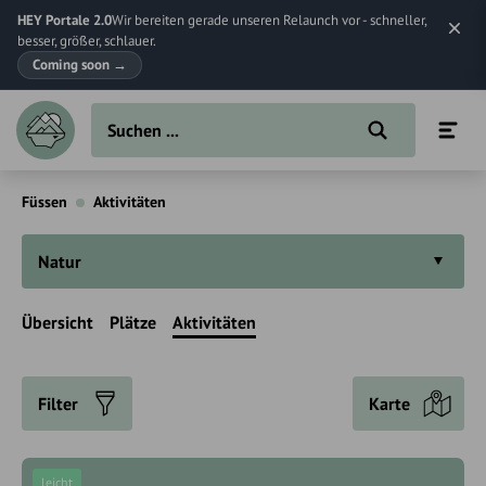
HEY Portale 2.0
Wir bereiten gerade unseren Relaunch vor - schneller,
besser, größer, schlauer.
Coming soon
→
Füssen
Aktivitäten
Natur
Übersicht
Plätze
Aktivitäten
Filter
Karte
leicht