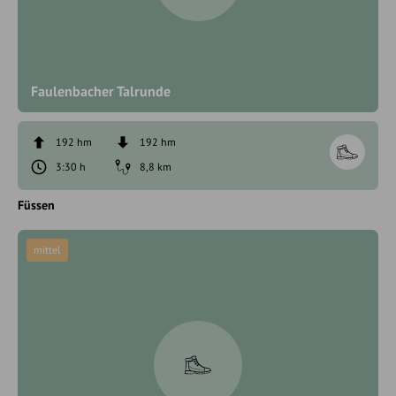
Faulenbacher Talrunde
192 hm
192 hm
3:30 h
8,8 km
Füssen
mittel