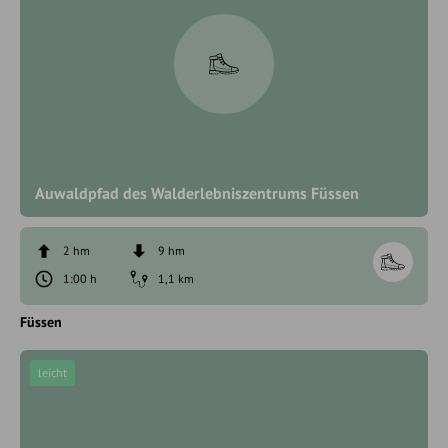
Auwaldpfad des Walderlebniszentrums Füssen
2 hm
9 hm
1:00 h
1,1 km
Füssen
leicht