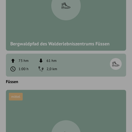
Bergwaldpfad des Walderlebniszentrums Füssen
73 hm
61 hm
1:00 h
2,0 km
Füssen
mittel