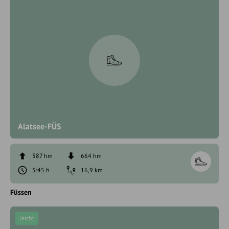
Alatsee-FÜS
587 hm
664 hm
5:45 h
16,9 km
Füssen
leicht