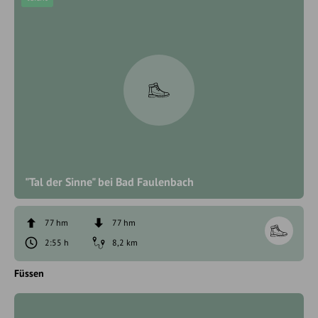
"Tal der Sinne" bei Bad Faulenbach
77 hm
77 hm
2:55 h
8,2 km
Füssen