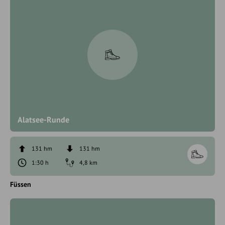
Alatsee-Runde
131 hm
131 hm
1:30 h
4,8 km
Füssen