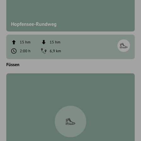
Hopfensee-Rundweg
15 hm
15 hm
2:00 h
6,9 km
Füssen