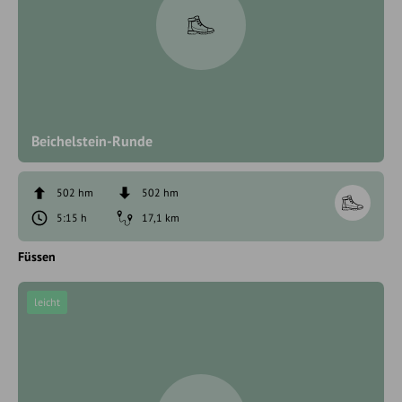
Beichelstein-Runde
502 hm
502 hm
5:15 h
17,1 km
Füssen
leicht