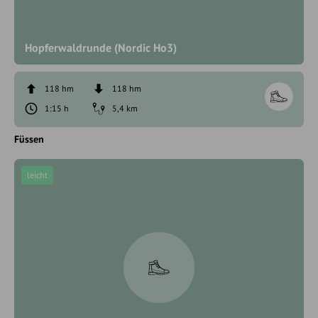
Hopferwaldrunde (Nordic Ho3)
118 hm
118 hm
1:15 h
5,4 km
Füssen
leicht