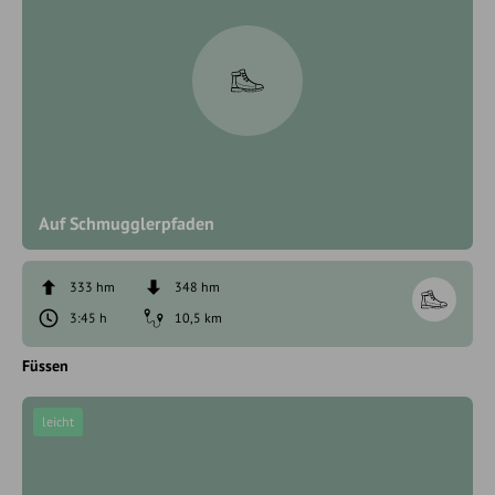
Auf Schmugglerpfaden
333 hm
348 hm
3:45 h
10,5 km
Füssen
leicht