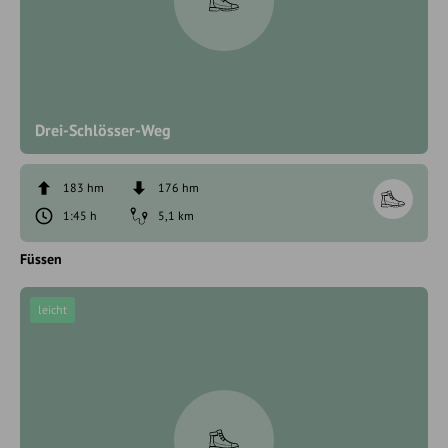
Drei-Schlösser-Weg
183 hm
176 hm
1:45 h
5,1 km
Füssen
leicht