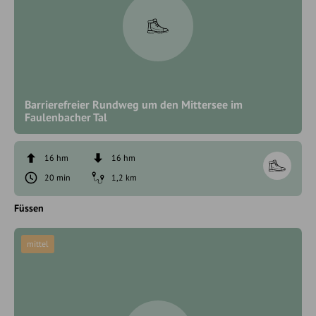
Barrierefreier Rundweg um den Mittersee im
Faulenbacher Tal
16 hm
16 hm
20 min
1,2 km
Füssen
mittel