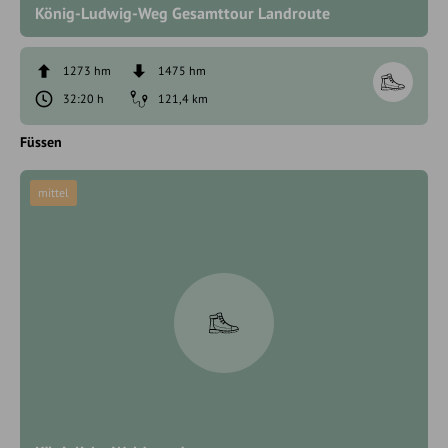
König-Ludwig-Weg Gesamttour Landroute
1273 hm
1475 hm
32:20 h
121,4 km
Füssen
mittel