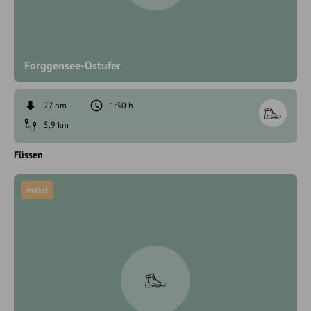
Forggensee-Ostufer
27 hm
1:30 h
5,9 km
Füssen
mittel