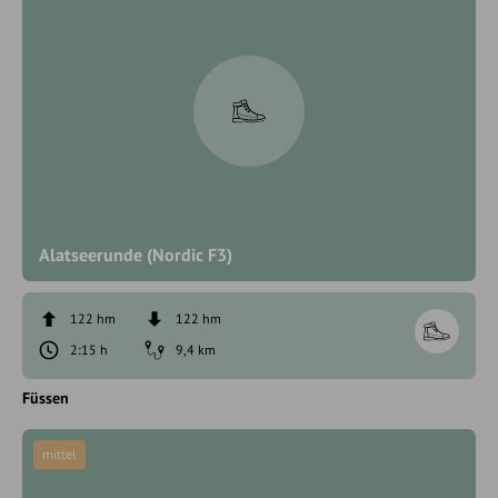
Alatseerunde (Nordic F3)
122 hm
122 hm
2:15 h
9,4 km
Füssen
mittel