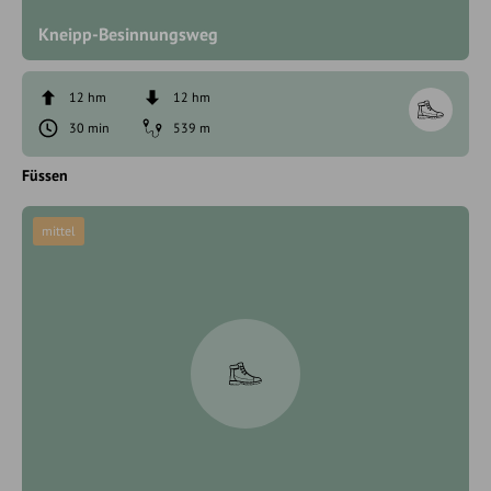
Kneipp-Besinnungsweg
12 hm
12 hm
30 min
539 m
Füssen
mittel