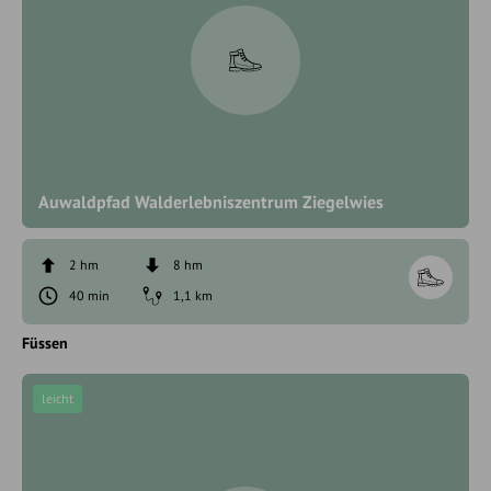
Auwaldpfad Walderlebniszentrum Ziegelwies
2 hm
8 hm
40 min
1,1 km
Füssen
leicht