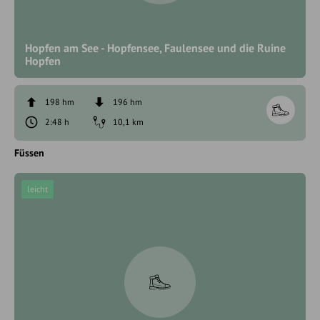
Hopfen am See - Hopfensee, Faulensee und die Ruine
Hopfen
198 hm
196 hm
2:48 h
10,1 km
Füssen
leicht