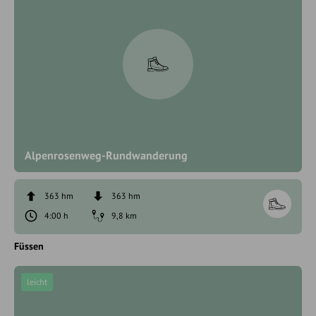
Alpenrosenweg-Rundwanderung
363 hm
363 hm
4:00 h
9,8 km
Füssen
leicht