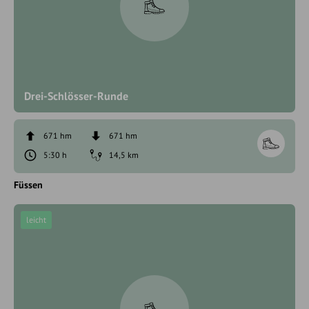
Drei-Schlösser-Runde
671 hm
671 hm
5:30 h
14,5 km
Füssen
leicht