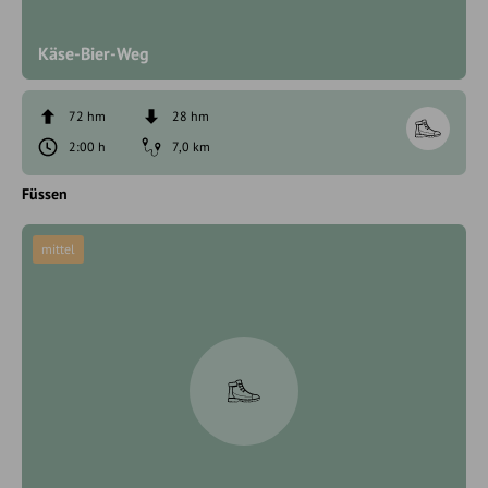
Käse-Bier-Weg
72 hm
28 hm
2:00 h
7,0 km
Füssen
mittel