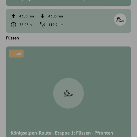
4305 hm
4305 hm
38:25 h
119,2 km
Füssen
mittel
Königsalpen-Route - Etappe 1: Füssen - Pfronten