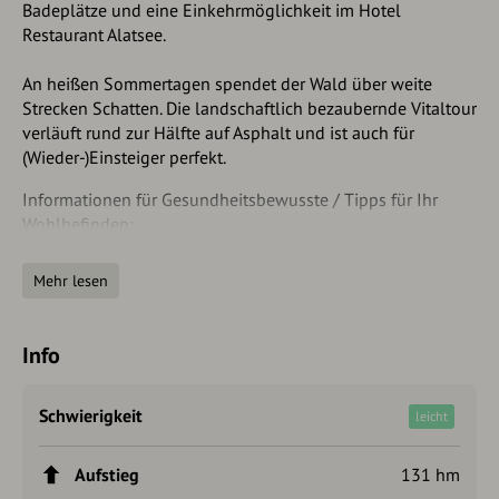
Badeplätze und eine Einkehrmöglichkeit im Hotel
Restaurant Alatsee.
An heißen Sommertagen spendet der Wald über weite
Strecken Schatten. Die landschaftlich bezaubernde Vitaltour
verläuft rund zur Hälfte auf Asphalt und ist auch für
(Wieder-)Einsteiger perfekt.
Informationen für Gesundheitsbewusste / Tipps für Ihr
Wohlbefinden:
Überwiegend schattig
Mehr lesen
Gut geeignet für Gras-, Haselnuss-, Erlen- und Birken-
Allergiker
Perfekt geeignet um das Herz-Kreislauf-System zu
Info
stärken
Überwiegend perfekt zur Erholung, jedoch ein Stück
entlang befahrener Straße
Schwierigkeit
leicht
Beansprucht die Gelenke etwas
Kalorienverbrauch: Frau ca. 364 kcal, Mann ca. 416 kcal
Aufstieg
131 hm