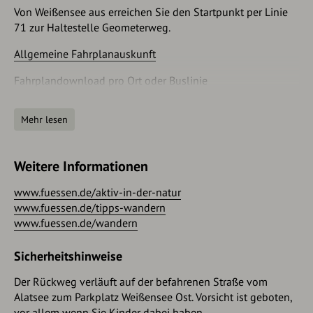
Von Weißensee aus erreichen Sie den Startpunkt per Linie
71 zur Haltestelle Geometerweg.
Allgemeine Fahrplanauskunft
Fahrplandownload pro Ort oder Buslinie
Anfahrt
Mehr lesen
Über die Autobahn A7 kommend, verlassen Sie diese an der
Ausfahrt Füssen und biegen auf die B310 Richtung
Weitere Informationen
Weißensee. Die Bundesstraßen B16 und B17 bringen Sie
ebenfalls direkt nach Füssen. In Füssen folgen Sie der
www.fuessen.de/aktiv-in-der-natur
Ortsteilbeschilderung Richtung Weißensee. Kurz vor
www.fuessen.de/tipps-wandern
Weißensee biegen Sie von der B310 auf die Saloberstraße
www.fuessen.de/wandern
ab, Richtung Alatsee.
Sicherheitshinweise
Parken
Der Rückweg verläuft auf der befahrenen Straße vom
Am Parkplatz am Weißensee Ostufer stehend zahlreiche
Alatsee zum Parkplatz Weißensee Ost. Vorsicht ist geboten,
Parkplätze zur Verfügung.
vor allem wenn Sie Kinder dabei haben.