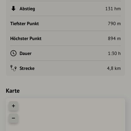
Autorentipp
Abstieg
131 hm
Leihen Sie sich in der Tourist Information Füssen einen
TING-Stift aus und lauschen Sie den Vogelstimmen des
Tiefster Punkt
790 m
Vogelerlebnispfades rund um den Alatsee.
Höchster Punkt
894 m
Dauer
1:30 h
Strecke
4,8 km
Karte