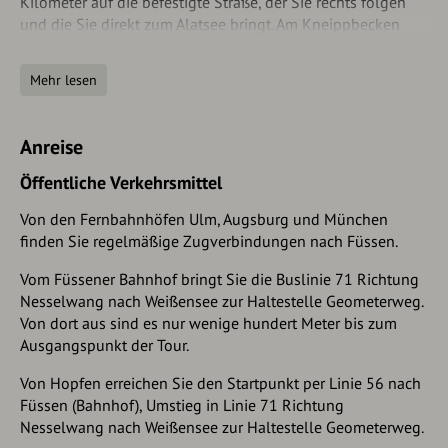
Kilometer auf die befestigte Straße, der Sie rechts folgen
und die Sie direkt zum Alatsee bringt. Am Kneippbecken
weist der Weg nach links um den See. Am Wanderparkplatz
biegen Sie links auf die Saloberstraße ein, die Sie entlang
Mehr lesen
der asphaltierten Straße zum Ausgangspunkt am
Weißensee zurück bringt.
Anreise
Einkehrmöglichkeit ist das Hotel Restaurant Alatsee.
Öffentliche Verkehrsmittel
Von den Fernbahnhöfen Ulm, Augsburg und München
finden Sie regelmäßige Zugverbindungen nach Füssen.
Vom Füssener Bahnhof bringt Sie die Buslinie 71 Richtung
Nesselwang nach Weißensee zur Haltestelle Geometerweg.
Von dort aus sind es nur wenige hundert Meter bis zum
Ausgangspunkt der Tour.
Von Hopfen erreichen Sie den Startpunkt per Linie 56 nach
Füssen (Bahnhof), Umstieg in Linie 71 Richtung
Nesselwang nach Weißensee zur Haltestelle Geometerweg.