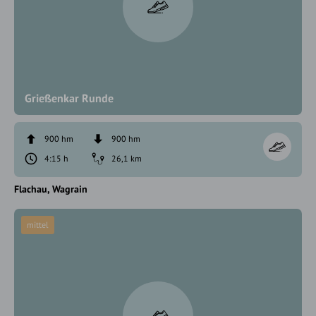
Grießenkar Runde
900 hm
900 hm
4:15 h
26,1 km
Flachau
Wagrain
mittel