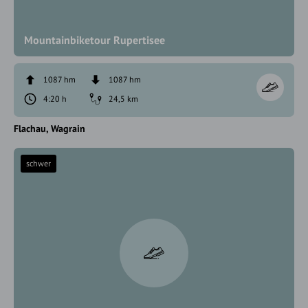
Mountainbiketour Rupertisee
1087 hm
1087 hm
4:20 h
24,5 km
Flachau
Wagrain
schwer