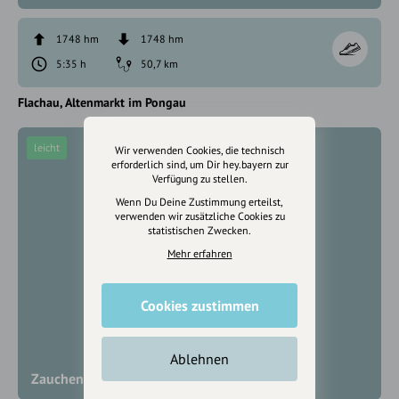
1748 hm
1748 hm
5:35 h
50,7 km
Flachau
Altenmarkt im Pongau
leicht
Wir verwenden Cookies, die technisch
erforderlich sind, um Dir hey.bayern zur
Verfügung zu stellen.
Wenn Du Deine Zustimmung erteilst,
verwenden wir zusätzliche Cookies zu
statistischen Zwecken.
Mehr erfahren
Cookies zustimmen
Ablehnen
Zauchensee-Tour (SW 23)