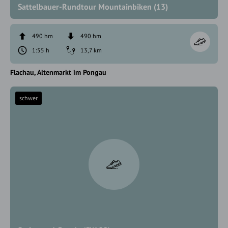
Sattelbauer-Rundtour Mountainbiken (13)
490 hm
490 hm
1:55 h
13,7 km
Flachau
Altenmarkt im Pongau
schwer