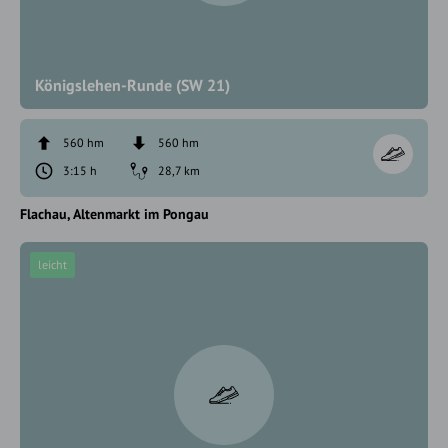
Königslehen-Runde (SW 21)
560 hm
560 hm
3:15 h
28,7 km
Flachau
Altenmarkt im Pongau
leicht