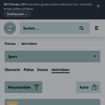
HEY Portale 2.0
Wir bereiten gerade unseren Relaunch vor - schneller,
besser, größer, schlauer.
Coming soon
→
Flachau
Aktivitäten
Sport
Übersicht
Plätze
Events
Aktivitäten
Mountainbike
Karte
mittel