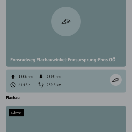
Ennsradweg Flachauwinkel-Ennsursprung-Enns OÖ
1686 hm
2595 hm
61:15 h
239,5 km
Flachau
schwer