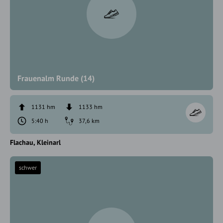
Frauenalm Runde (14)
1131 hm
1133 hm
5:40 h
37,6 km
Flachau
Kleinarl
schwer