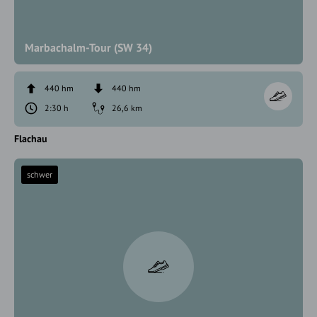
Marbachalm-Tour (SW 34)
440 hm
440 hm
2:30 h
26,6 km
Flachau
schwer