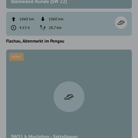
Steinwand-Runde (SW 22)
1060 hm
1060 hm
4:15 h
28,7 km
Flachau
Altenmarkt im Pongau
mittel
SW31 b Murleiten - Sattelbauer