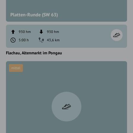
Platten-Runde (SW 63)
930 hm
930 hm
5:00 h
43,6 km
Flachau
Altenmarkt im Pongau
mittel