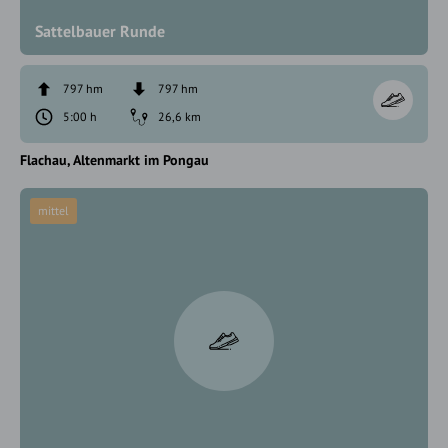
Sattelbauer Runde
797 hm
797 hm
5:00 h
26,6 km
Flachau
Altenmarkt im Pongau
mittel