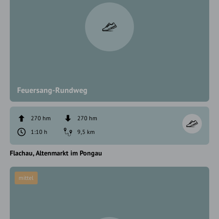
Feuersang-Rundweg
270 hm
270 hm
1:10 h
9,5 km
Flachau
Altenmarkt im Pongau
mittel