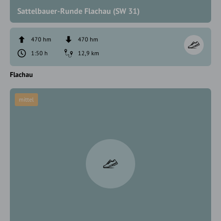
Sattelbauer-Runde Flachau (SW 31)
470 hm
470 hm
1:50 h
12,9 km
Flachau
mittel