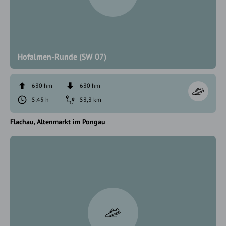
Hofalmen-Runde (SW 07)
630 hm
630 hm
5:45 h
53,3 km
Flachau
Altenmarkt im Pongau