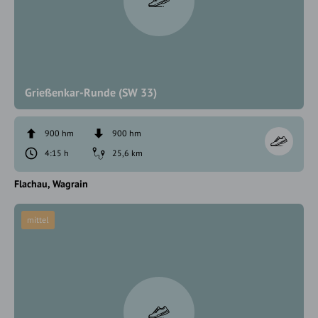
Grießenkar-Runde (SW 33)
900 hm
900 hm
4:15 h
25,6 km
Flachau
Wagrain
mittel