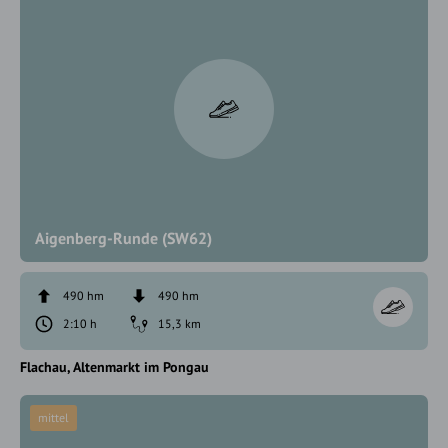
Aigenberg-Runde (SW62)
490 hm
490 hm
2:10 h
15,3 km
Flachau
Altenmarkt im Pongau
mittel