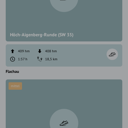
Höch-Aigenberg-Runde (SW 35)
409 hm
408 hm
1:57 h
18,5 km
Flachau
mittel