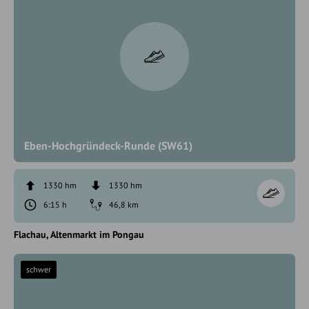
Eben-Hochgründeck-Runde (SW61)
1330 hm
1330 hm
6:15 h
46,8 km
Flachau
Altenmarkt im Pongau
schwer