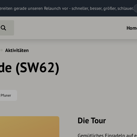
ereiten gerade unseren Relaunch vor - schneller, besser, größer, schlauer.
Hom
Aktivitäten
de (SW62)
a Pfuner
Die Tour
Gemütliches Einradeln auf e