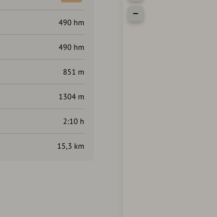
490 hm
490 hm
851 m
1304 m
2:10 h
15,3 km