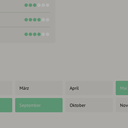
März
April
Mai
September
Oktober
Nov