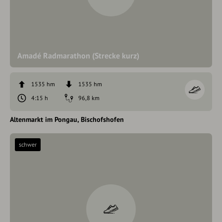
Amadé Radmarathon (Strecke kurz)
1535 hm
1535 hm
4:15 h
96,8 km
Altenmarkt im Pongau
Bischofshofen
schwer