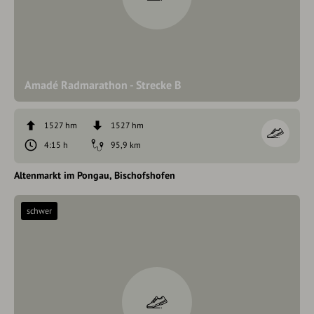
Amadé Radmarathon - Strecke B
1527 hm
1527 hm
4:15 h
95,9 km
Altenmarkt im Pongau
Bischofshofen
schwer