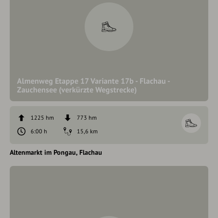
Almenweg Etappe 17 Variante 17b - Flachau -
Zauchensee (verkürzte Wegstrecke)
1225 hm
773 hm
6:00 h
15,6 km
Altenmarkt im Pongau
Flachau