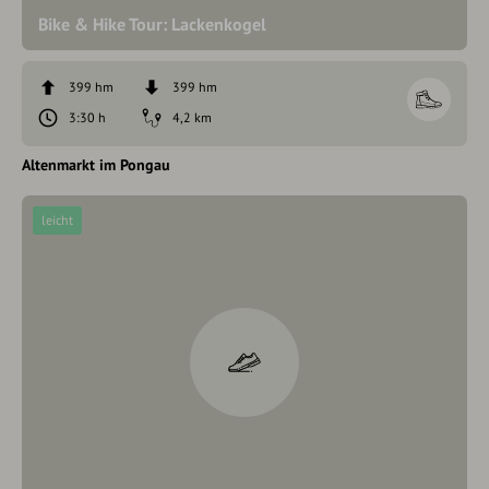
Bike & Hike Tour: Lackenkogel
399 hm
399 hm
3:30 h
4,2 km
Altenmarkt im Pongau
leicht