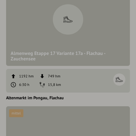
Almenweg Etappe 17 Variante 17a - Flachau -
Zauchensee
1192 hm
749 hm
6:30 h
15,8 km
Altenmarkt im Pongau
Flachau
mittel