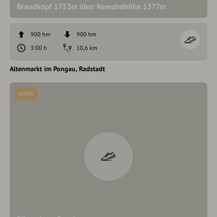
Brandkopf 1753m über Kemahdhöhe 1577m
900 hm
900 hm
3:00 h
10,6 km
Altenmarkt im Pongau
Radstadt
mittel