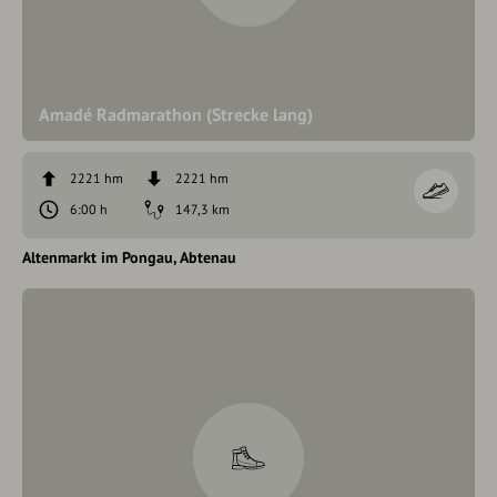
Amadé Radmarathon (Strecke lang)
2221 hm
2221 hm
6:00 h
147,3 km
Altenmarkt im Pongau
Abtenau