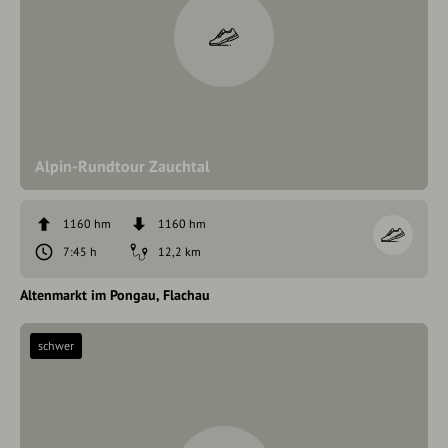
Alpin-Rundtour Zauchtal
1160 hm
1160 hm
7:45 h
12,2 km
Altenmarkt im Pongau
Flachau
schwer