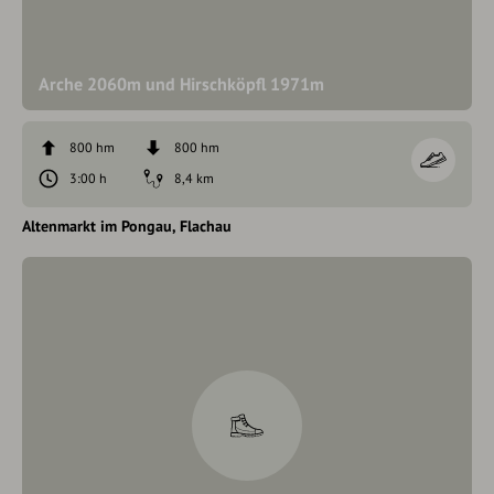
Arche 2060m und Hirschköpfl 1971m
800 hm
800 hm
3:00 h
8,4 km
Altenmarkt im Pongau
Flachau