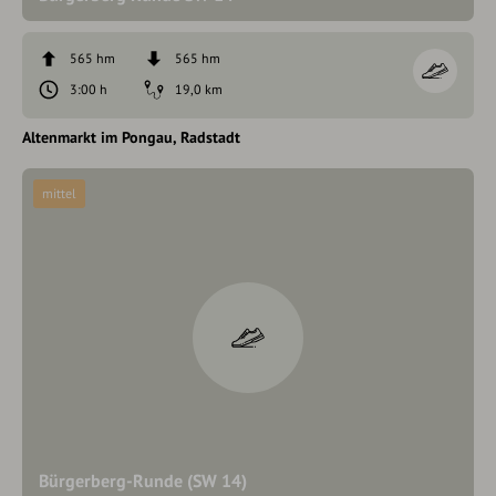
565 hm
565 hm
3:00 h
19,0 km
Altenmarkt im Pongau
Radstadt
mittel
Bürgerberg-Runde (SW 14)