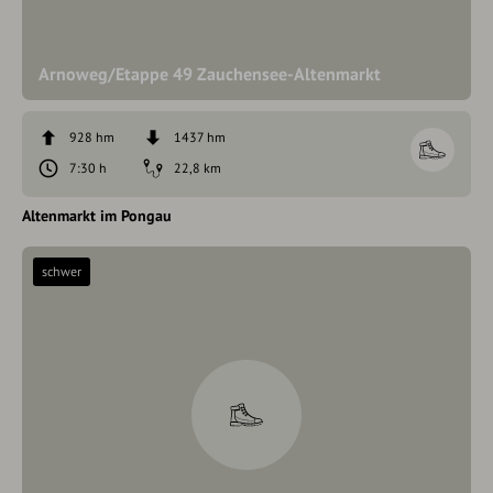
Arnoweg/Etappe 49 Zauchensee-Altenmarkt
928 hm
1437 hm
7:30 h
22,8 km
Altenmarkt im Pongau
schwer