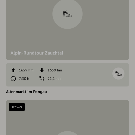
Alpin-Rundtour Zauchtal
1659 hm
1659 hm
7:30 h
21,1 km
Altenmarkt im Pongau
schwer