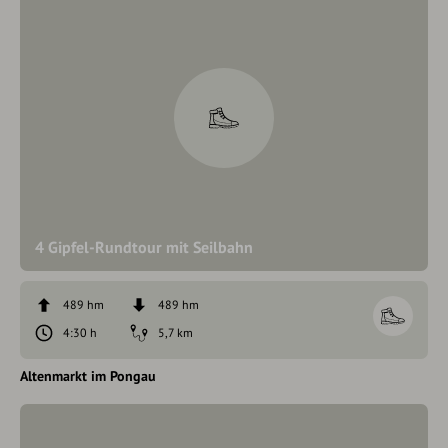
4 Gipfel-Rundtour mit Seilbahn
489 hm
489 hm
4:30 h
5,7 km
Altenmarkt im Pongau