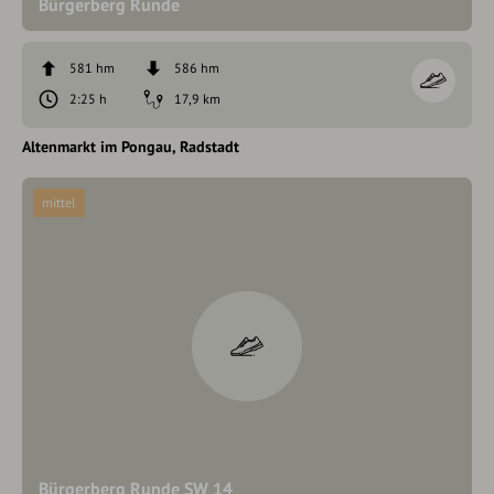
Bürgerberg Runde
581 hm
586 hm
2:25 h
17,9 km
Altenmarkt im Pongau
Radstadt
mittel
Bürgerberg Runde SW 14