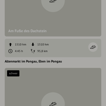
Am Fuße des Dachstein
1510 hm
1510 hm
4:45 h
95,8 km
Altenmarkt im Pongau
Eben im Pongau
schwer