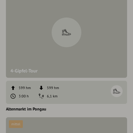
4-Gipfel-Tour
599 hm
599 hm
3:00 h
6,1 km
Altenmarkt im Pongau
mittel