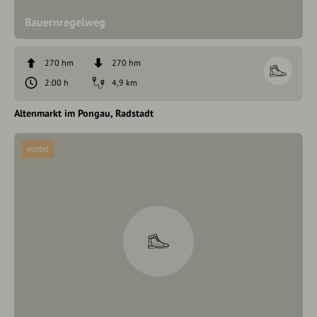
Bauernregelweg
270 hm
270 hm
2:00 h
4,9 km
Altenmarkt im Pongau
Radstadt
mittel