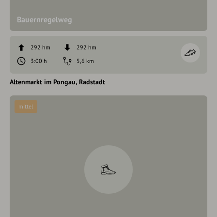
Bauernregelweg
292 hm
292 hm
3:00 h
5,6 km
Altenmarkt im Pongau
Radstadt
mittel