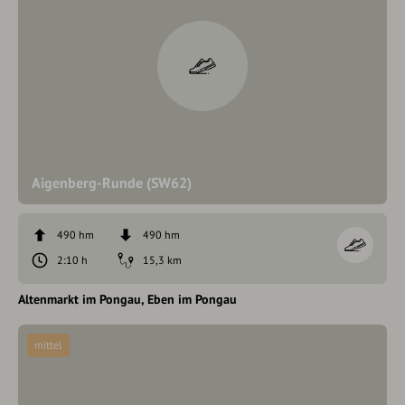
Aigenberg-Runde (SW62)
490 hm
490 hm
2:10 h
15,3 km
Altenmarkt im Pongau
Eben im Pongau
mittel