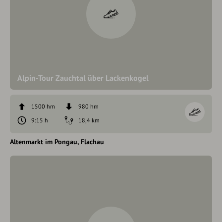
Alpin-Tour Zauchtal über Lackenkogel
1500 hm
980 hm
9:15 h
18,4 km
Altenmarkt im Pongau
Flachau