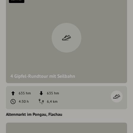
4 Gipfel-Rundtour mit Seilbahn
635 hm
635 hm
4:30 h
6,4 km
Altenmarkt im Pongau
Flachau