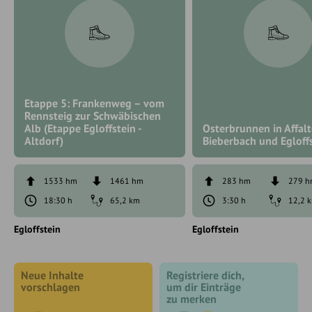
Etappe 5: Frankenweg – vom
Rennsteig zur Schwäbischen
Alb (Etappe Egloffstein -
Osterbrunnen in Affalt
Altdorf)
Bieberbach und Egloff
1533 hm
1461 hm
283 hm
279 
18:30 h
65,2 km
3:30 h
12,2 
Egloffstein
Egloffstein
Neue Inhalte
Registriere dich,
vorschlagen
um dir Einträge
zu merken