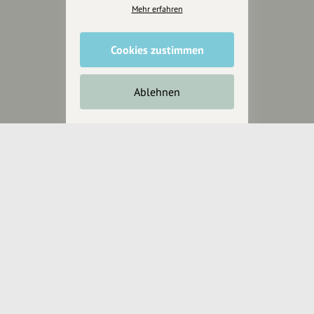
für alle, die uns besuchen
Mehr erfahren
wollen.
Cookies zustimmen
Inhalte vorschlagen
Ablehnen
Jetzt unterstützen
Wir können leider keine
Spendenquittung ausstellen.