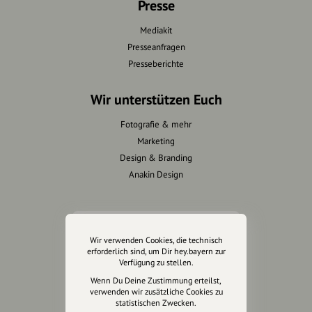
Presse
Mediakit
Presseanfragen
Presseberichte
Wir unterstützen Euch
Fotografie & mehr
Marketing
Design & Branding
Anakin Design
Unterstütze
Wir verwenden Cookies, die technisch
unsere Plattform
erforderlich sind, um Dir hey.bayern zur
Verfügung zu stellen.
hey.bayern ist ein Projekt von
Wenn Du Deine Zustimmung erteilst,
verwenden wir zusätzliche Cookies zu
uns für unsere Region und
statistischen Zwecken.