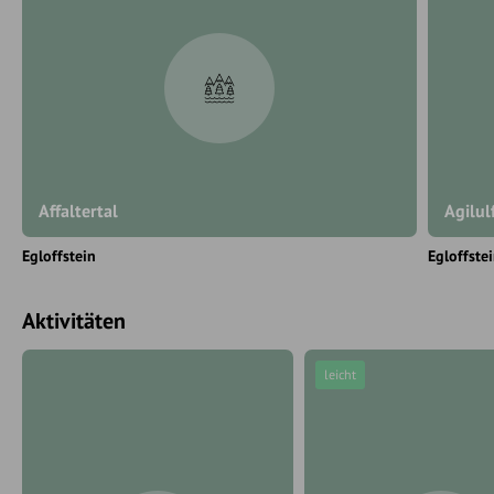
Affaltertal
Agilu
Egloffstein
Egloffste
Aktivitäten
leicht