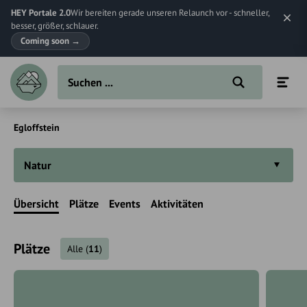
HEY Portale 2.0
Wir bereiten gerade unseren Relaunch vor - schneller,
besser, größer, schlauer.
Coming soon
→
Egloffstein
Natur
Übersicht
Plätze
Events
Aktivitäten
Plätze
Alle
(
11
)