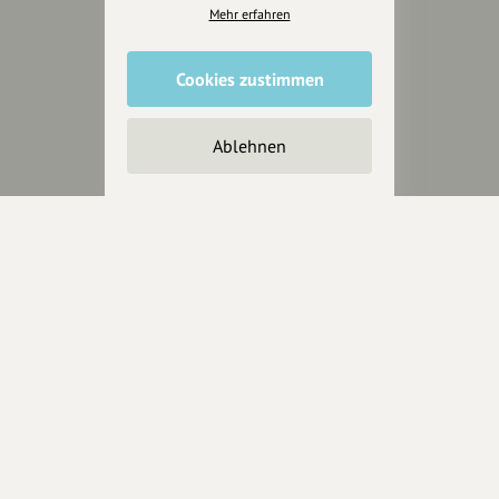
für alle, die uns besuchen
Mehr erfahren
wollen.
Cookies zustimmen
Inhalte vorschlagen
Ablehnen
Jetzt unterstützen
Wir können leider keine
Spendenquittung ausstellen.