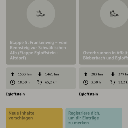
Etappe 5: Frankenweg – vom
Rennsteig zur Schwäbischen
Alb (Etappe Egloffstein -
Osterbrunnen in Affalt
Altdorf)
Bieberbach und Egloff
1533 hm
1461 hm
283 hm
279 
18:30 h
65,2 km
3:30 h
12,2 
Egloffstein
Egloffstein
Neue Inhalte
Registriere dich,
vorschlagen
um dir Einträge
zu merken