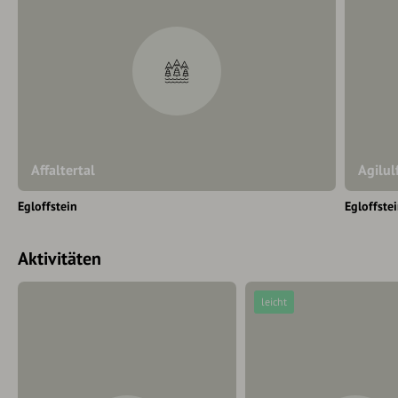
Affaltertal
Agilu
Egloffstein
Egloffste
Aktivitäten
leicht