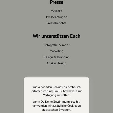
Presse
Mediakit
Presseanfragen
Presseberichte
Wir unterstützen Euch
Fotografie & mehr
Marketing
Design & Branding
Anakin Design
Unterstütze
Wir verwenden Cookies, die technisch
unsere Plattform
erforderlich sind, um Dir hey.bayern zur
Verfügung zu stellen.
hey.bayern ist ein Projekt von
Wenn Du Deine Zustimmung erteilst,
verwenden wir zusätzliche Cookies zu
uns für unsere Region und
statistischen Zwecken.