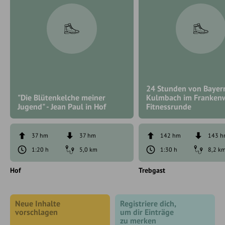
24 Stunden von Bayer
"Die Blütenkelche meiner
Kulmbach im Frankenw
Jugend" - Jean Paul in Hof
Fitnessrunde
37 hm
37 hm
142 hm
143 
1:20 h
5,0 km
1:30 h
8,2 k
Hof
Trebgast
Neue Inhalte
Registriere dich,
vorschlagen
um dir Einträge
zu merken