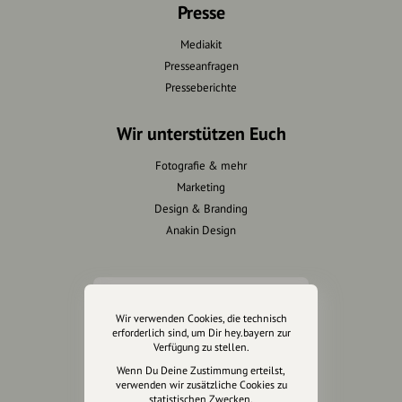
Presse
Mediakit
Presseanfragen
Presseberichte
Wir unterstützen Euch
Fotografie & mehr
Marketing
Design & Branding
Anakin Design
Unterstütze
Wir verwenden Cookies, die technisch
unsere Plattform
erforderlich sind, um Dir hey.bayern zur
Verfügung zu stellen.
hey.bayern ist ein Projekt von
Wenn Du Deine Zustimmung erteilst,
verwenden wir zusätzliche Cookies zu
uns für unsere Region und
statistischen Zwecken.