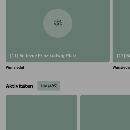
[11] Bellevue Prinz-Ludwig-Platz
[12] B
Wunsiedel
Wunsiede
Aktivitäten
Alle
(
495
)