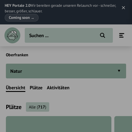
HEY Portale 2.0
Wir bereiten gerade unseren Relaunch vor - schneller,
besser, größer, schlauer.
Coming soon
→
Oberfranken
Natur
Übersicht
Plätze
Aktivitäten
Plätze
Alle
(
717
)