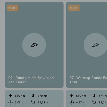
mittel
mittel
02 - Rund um die Salve und
07 - Weltcup-Runde B
den Kaiser
Tirol
850 hm
670 hm
650 hm
574 
5:08 h
95,5 km
4:37 h
88,2 