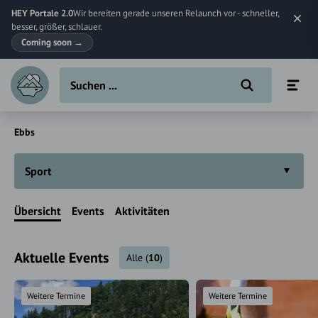
HEY Portale 2.0
Wir bereiten gerade unseren Relaunch vor - schneller,
besser, größer, schlauer.
Coming soon
→
Ebbs
Sport
Übersicht
Events
Aktivitäten
Aktuelle Events
Alle
(
10
)
Weitere Termine
Weitere Termine