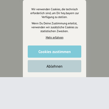
Wir verwenden Cookies, die technisch
hey.bayern ist ein Projekt von
erforderlich sind, um Dir hey.bayern zur
uns für unsere Region und
Verfügung zu stellen.
für alle, die uns besuchen
Wenn Du Deine Zustimmung erteilst,
wollen.
verwenden wir zusätzliche Cookies zu
statistischen Zwecken.
Mehr erfahren
Inhalte vorschlagen
Cookies zustimmen
Jetzt unterstützen
Ablehnen
Wir können leider keine
Spendenquittung ausstellen.