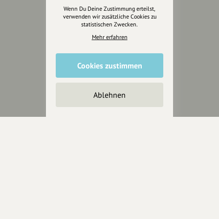
Jetzt unterstützen
Wenn Du Deine Zustimmung erteilst,
verwenden wir zusätzliche Cookies zu
statistischen Zwecken.
Wir können leider keine
Mehr erfahren
Spendenquittung ausstellen.
Cookies zustimmen
Ablehnen
Wir sind auch auf