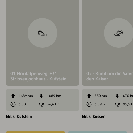
01 Nordalpenweg, E31:
02 - Rund um die Salv
Stripsenjochhaus - Kufstein
den Kaiser
1689 hm
1889 hm
850 hm
670 
5:00 h
34,6 km
5:08 h
95,5 
Ebbs
Kufstein
Ebbs
Kössen