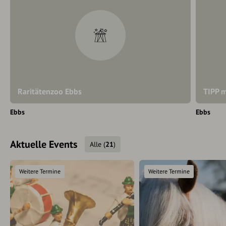
Raritätenzoo Ebbs
TIPP m
Ebbs
Ebbs
Aktuelle Events
Alle
(
21
)
Weitere Termine
Weitere Termine