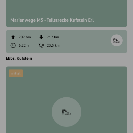
Marienwege M5 - Teilstrecke Kufstein Erl
202 hm
212 hm
6:22 h
23,5 km
Ebbs
Kufstein
mittel