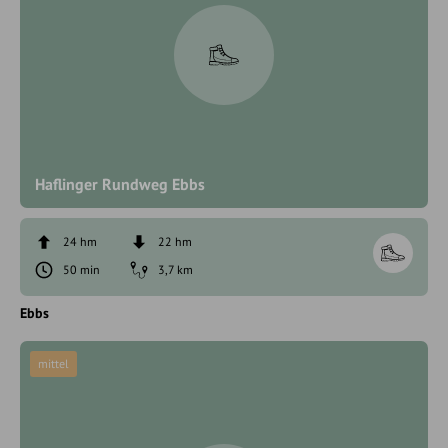
Haflinger Rundweg Ebbs
24 hm
22 hm
50 min
3,7 km
Ebbs
mittel