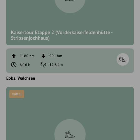
Kaisertour Etappe 2 (Vorderkaiserfeldenhütte -
Stripsenjochhaus)
1180 hm
991 hm
6:16 h
12,3 km
Ebbs
Walchsee
mittel