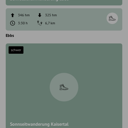
346 hm
325 hm
3:30 h
6,7 km
Ebbs
schwer
Sonnseitwanderung Kaisertal