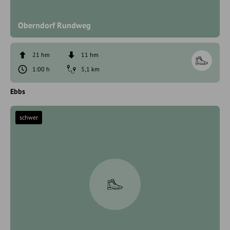
Oberndorf Rundweg
21 hm
11 hm
1:00 h
5,1 km
Ebbs
schwer