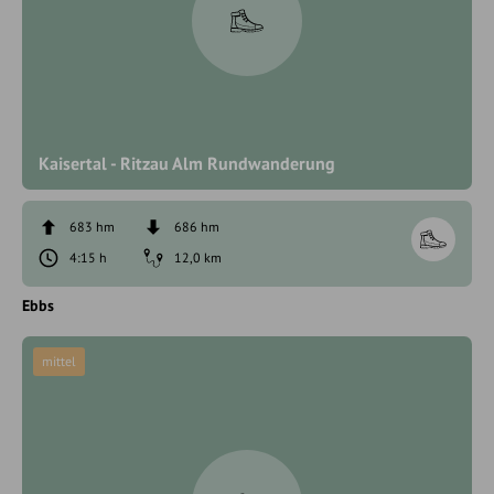
Kaisertal - Ritzau Alm Rundwanderung
683 hm
686 hm
4:15 h
12,0 km
Ebbs
mittel