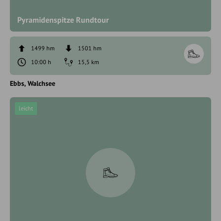
Pyramidenspitze Rundtour
1499 hm
1501 hm
10:00 h
15,5 km
Ebbs
Walchsee
leicht