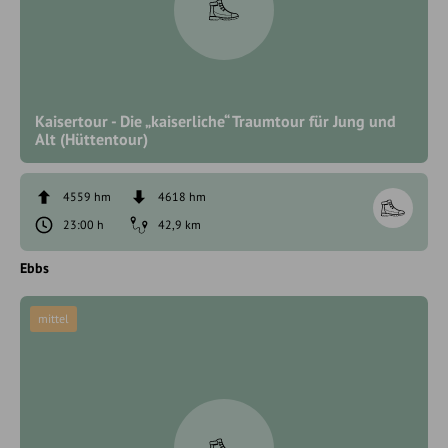
Kaisertour - Die „kaiserliche“ Traumtour für Jung und
Alt (Hüttentour)
4559 hm
4618 hm
23:00 h
42,9 km
Ebbs
mittel