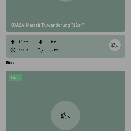
KOASA-Marsch Talwanderung "12er"
12 hm
11 hm
3:00 h
11,3 km
Ebbs
leicht