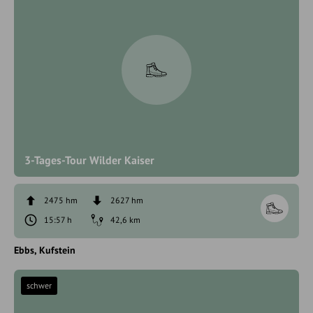
3-Tages-Tour Wilder Kaiser
2475 hm
2627 hm
15:57 h
42,6 km
Ebbs
Kufstein
schwer