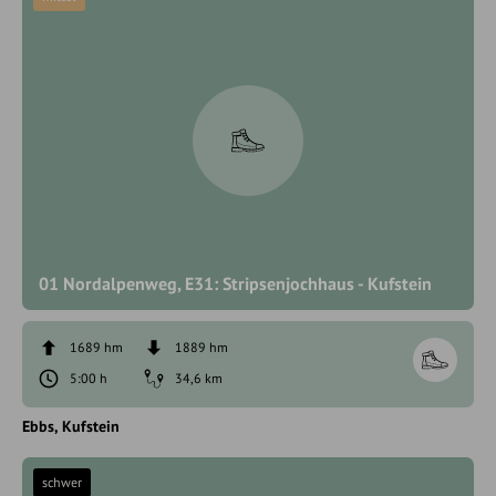
01 Nordalpenweg, E31: Stripsenjochhaus - Kufstein
1689 hm
1889 hm
5:00 h
34,6 km
Ebbs
Kufstein
schwer