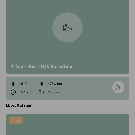
4-Tages-Tour - DAV Kaisertour
2610 hm
4758 hm
25:15 h
65,7 km
Ebbs
Kufstein
mittel