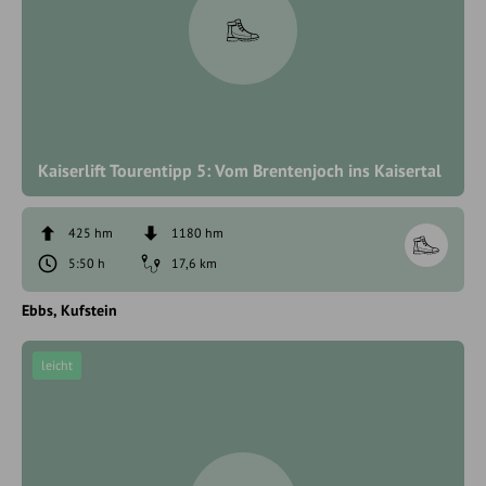
Kaiserlift Tourentipp 5: Vom Brentenjoch ins Kaisertal
425 hm
1180 hm
5:50 h
17,6 km
Ebbs
Kufstein
leicht