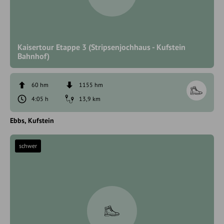
Kaisertour Etappe 3 (Stripsenjochhaus - Kufstein
Bahnhof)
60 hm
1155 hm
4:05 h
13,9 km
Ebbs
Kufstein
schwer