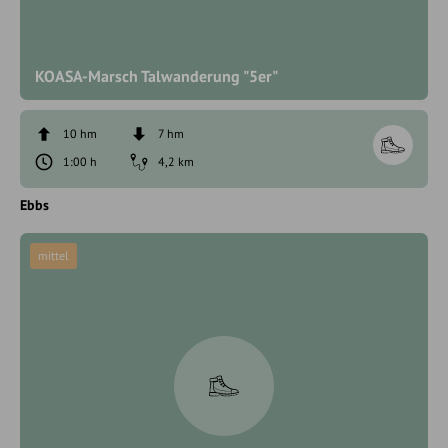
KOASA-Marsch Talwanderung "5er"
10 hm
7 hm
1:00 h
4,2 km
Ebbs
mittel