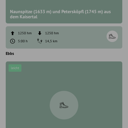
Naunspitze (1633 m) und Petersköpfl (1745 m) aus
dem Kaisertal
1250 hm
1250 hm
5:00 h
14,5 km
Ebbs
leicht