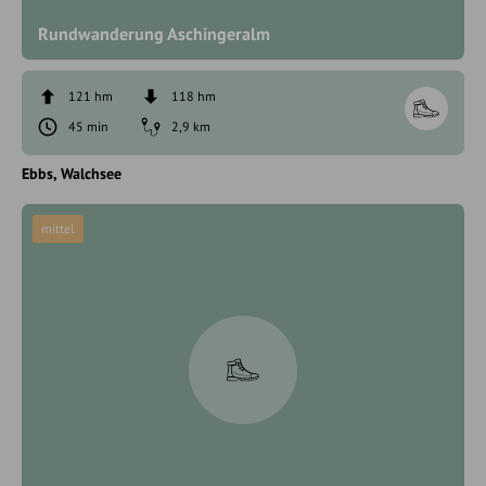
Rundwanderung Aschingeralm
121 hm
118 hm
45 min
2,9 km
Ebbs
Walchsee
mittel