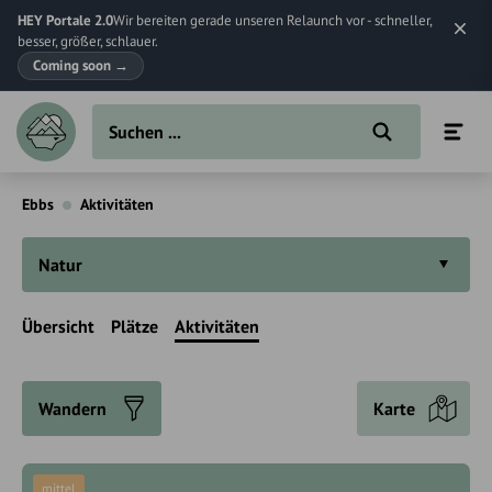
HEY Portale 2.0
Wir bereiten gerade unseren Relaunch vor - schneller,
besser, größer, schlauer.
Coming soon
→
Ebbs
Aktivitäten
Natur
Übersicht
Plätze
Aktivitäten
Wandern
Karte
mittel