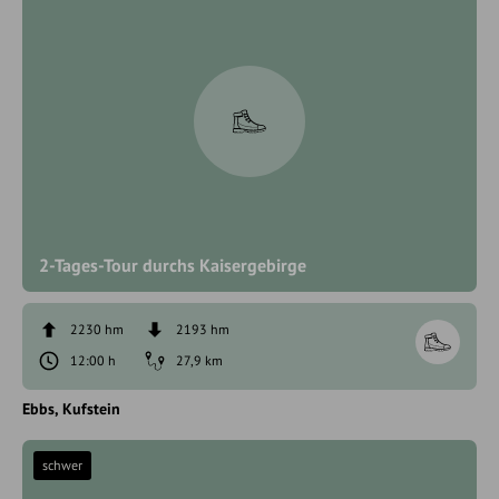
2-Tages-Tour durchs Kaisergebirge
2230 hm
2193 hm
12:00 h
27,9 km
Ebbs
Kufstein
schwer