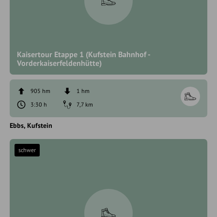
Kaisertour Etappe 1 (Kufstein Bahnhof -
Vorderkaiserfeldenhütte)
905 hm
1 hm
3:30 h
7,7 km
Ebbs
Kufstein
schwer