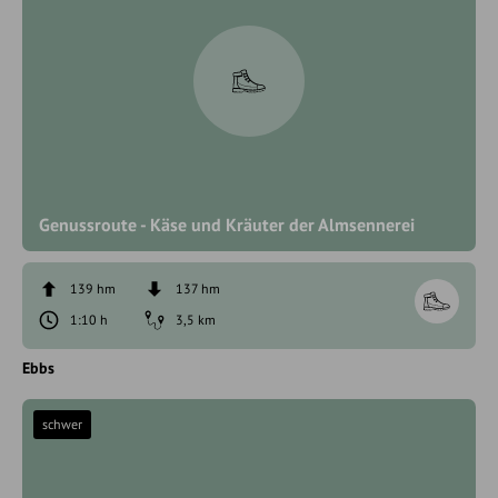
Genussroute - Käse und Kräuter der Almsennerei
139 hm
137 hm
1:10 h
3,5 km
Ebbs
schwer