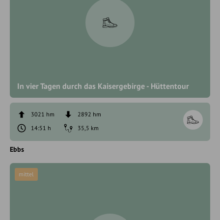
In vier Tagen durch das Kaisergebirge - Hüttentour
3021 hm
2892 hm
14:51 h
35,5 km
Ebbs
mittel