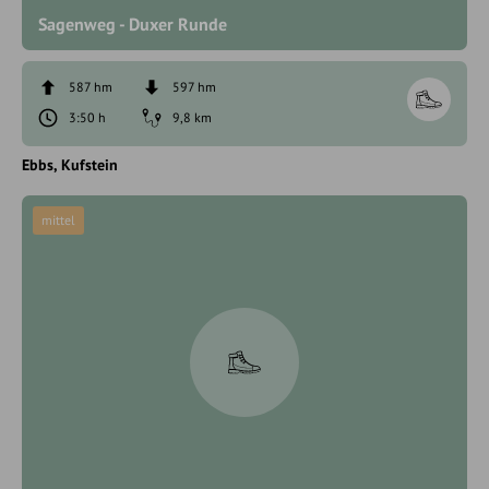
Sagenweg - Duxer Runde
587 hm
597 hm
3:50 h
9,8 km
Ebbs
Kufstein
mittel