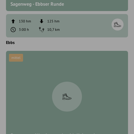
Sagenweg - Ebbser Runde
130 hm
125 hm
3:00 h
10,7 km
Ebbs
mittel