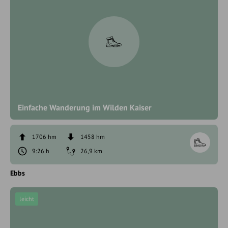
Einfache Wanderung im Wilden Kaiser
1706 hm
1458 hm
9:26 h
26,9 km
Ebbs
leicht