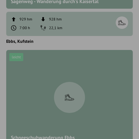
Sagenweg - Wanderung durch's Kaisertal
929 hm
928 hm
7:00 h
22,1 km
Ebbs
Kufstein
leicht
Schneeschuhwanderung Ebbs