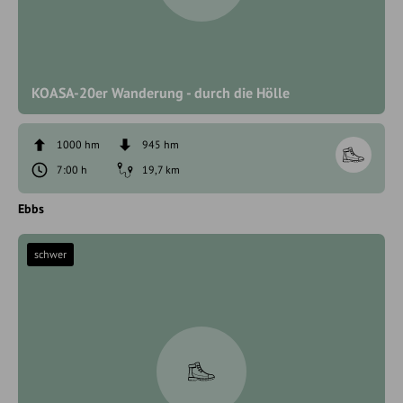
KOASA-20er Wanderung - durch die Hölle
1000 hm
945 hm
7:00 h
19,7 km
Ebbs
schwer