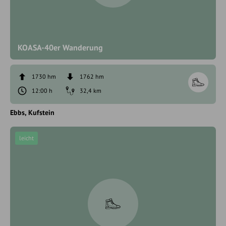
KOASA-40er Wanderung
1730 hm
1762 hm
12:00 h
32,4 km
Ebbs
Kufstein
leicht