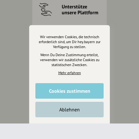
Unterstütze
unsere Plattform
hey.bayern ist ein Projekt von
uns für unsere Region und
Wir verwenden Cookies, die technisch
für alle, die uns besuchen
erforderlich sind, um Dir hey.bayern zur
Verfügung zu stellen.
wollen.
Wenn Du Deine Zustimmung erteilst,
verwenden wir zusätzliche Cookies zu
statistischen Zwecken.
Inhalte vorschlagen
Mehr erfahren
Jetzt unterstützen
Cookies zustimmen
Wir können leider keine
Ablehnen
Spendenquittung ausstellen.