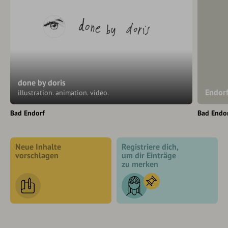
done by doris
Endorf
illustration. animation. video.
Bad Endorf
Bad Endo
Neue Inhalte
Registriere dich,
vorschlagen
um dir Einträge
zu merken