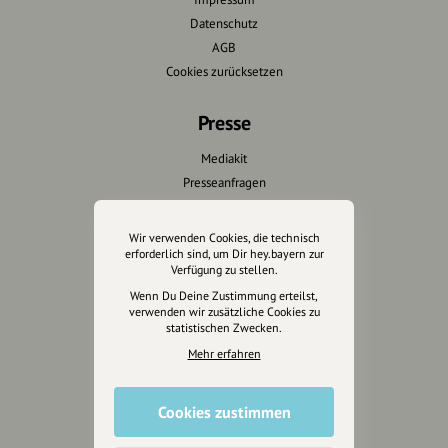
Datenschutz
AGB
Cookies zurücksetzen
Presse
Mediakit
Presseanfragen
Presseberichte
Wir verwenden Cookies, die technisch
Wir unterstützen Euch
erforderlich sind, um Dir hey.bayern zur
Verfügung zu stellen.
Fotografie & mehr
Wenn Du Deine Zustimmung erteilst,
verwenden wir zusätzliche Cookies zu
Marketing
statistischen Zwecken.
Design & Branding
Mehr erfahren
Anakin Design
Cookies zustimmen