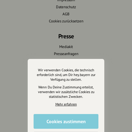
Datenschutz
AGB
Cookies zurücksetzen
Presse
Mediakit
Presseanfragen
Presseberichte
Wir verwenden Cookies, die technisch
Wir unterstützen Euch
erforderlich sind, um Dir hey.bayern zur
Verfügung zu stellen.
Fotografie & mehr
Wenn Du Deine Zustimmung erteilst,
verwenden wir zusätzliche Cookies zu
Marketing
statistischen Zwecken.
Design & Branding
Mehr erfahren
Anakin Design
Cookies zustimmen