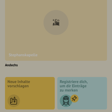
Stephanskapelle
Andechs
Neue Inhalte
Registriere dich,
vorschlagen
um dir Einträge
zu merken