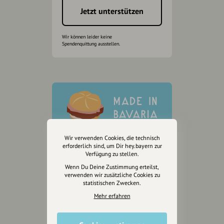
Jetzt unterstützen
Wir können leider keine
Spendenquittung ausstellen.
Wir verwenden Cookies, die technisch
erforderlich sind, um Dir hey.bayern zur
Verfügung zu stellen.
Wenn Du Deine Zustimmung erteilst,
verwenden wir zusätzliche Cookies zu
statistischen Zwecken.
Mehr erfahren
Wir sind auch auf