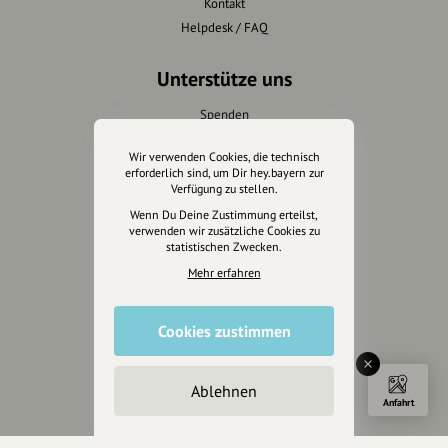
Kontakt
Helpdesk / FAQ
Unterstütze uns
Spenden
Partner werden
Wir verwenden Cookies, die technisch
Crowdfunding
erforderlich sind, um Dir hey.bayern zur
Förderungen
Verfügung zu stellen.
Werbemöglichkeiten
Wenn Du Deine Zustimmung erteilst,
verwenden wir zusätzliche Cookies zu
statistischen Zwecken.
Rechtliches
Mehr erfahren
Impressum
Datenschutz
Cookies zustimmen
AGB
Cookies zurücksetzen
Ablehnen
Anfahrt
Presse