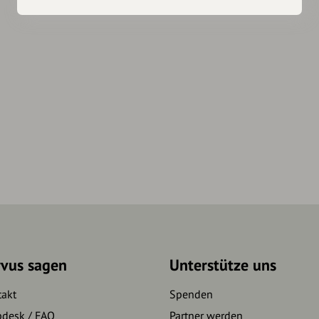
rvus sagen
Unterstütze uns
takt
Spenden
pdesk / FAQ
Partner werden