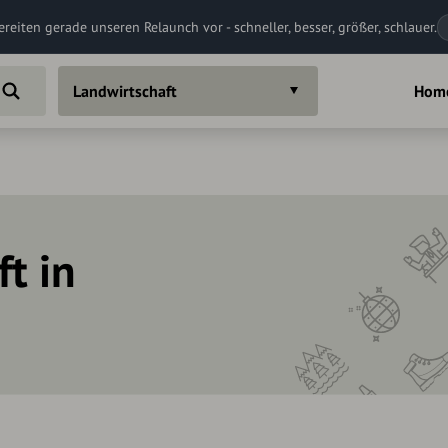
ereiten gerade unseren Relaunch vor - schneller, besser, größer, schlauer.
Landwirtschaft
Hom
t in