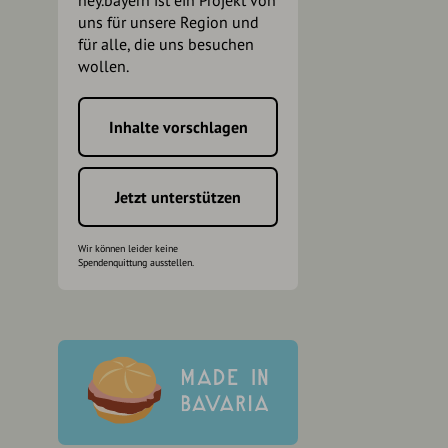
hey.bayern ist ein Projekt von
uns für unsere Region und
für alle, die uns besuchen
wollen.
Inhalte vorschlagen
h
Jetzt unterstützen
Wir können leider keine
Spendenquittung ausstellen.