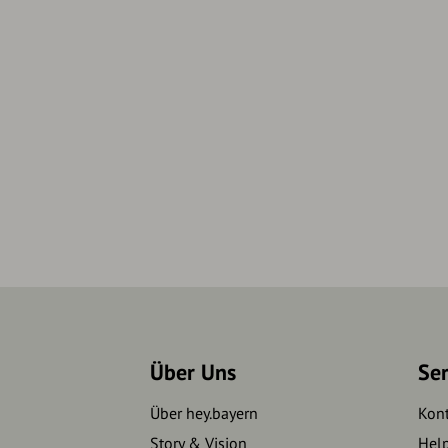
Über Uns
Se
Über hey.bayern
Kon
Story & Vision
Hel