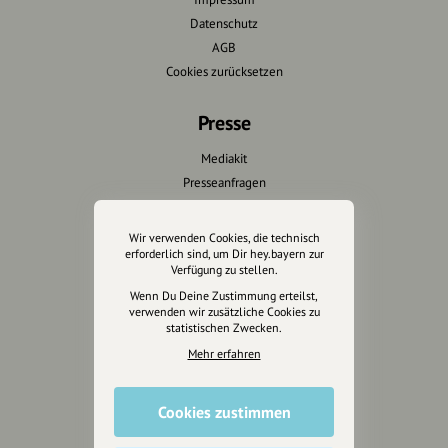
Datenschutz
AGB
Cookies zurücksetzen
Presse
Mediakit
Presseanfragen
Presseberichte
Wir verwenden Cookies, die technisch
Wir unterstützen Euch
erforderlich sind, um Dir hey.bayern zur
Verfügung zu stellen.
Fotografie & mehr
Wenn Du Deine Zustimmung erteilst,
verwenden wir zusätzliche Cookies zu
Marketing
statistischen Zwecken.
Design & Branding
Mehr erfahren
Anakin Design
Cookies zustimmen