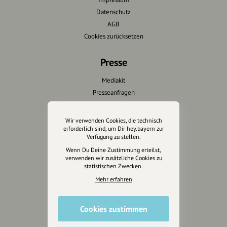
Datenschutz
AGB
Cookies zurücksetzen
Presse
Mediakit
Presseanfragen
Presseberichte
Wir verwenden Cookies, die technisch
Wir unterstützen Euch
erforderlich sind, um Dir hey.bayern zur
Verfügung zu stellen.
Fotografie & mehr
Wenn Du Deine Zustimmung erteilst,
verwenden wir zusätzliche Cookies zu
Marketing
statistischen Zwecken.
Design & Branding
Mehr erfahren
Anakin Design
Cookies zustimmen