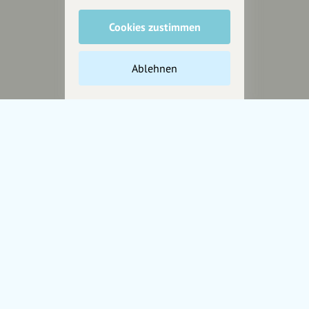
Cookies zustimmen
Unterstütze
unsere Plattform
Ablehnen
hey.bayern ist ein Projekt von
uns für unsere Region und
für alle, die uns besuchen
wollen.
Inhalte vorschlagen
Jetzt unterstützen
Wir können leider keine
Spendenquittung ausstellen.