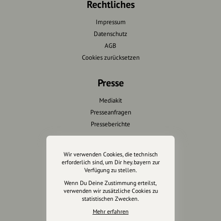
Rechtliches
Impressum
Datenschutz
AGB
Cookies zurücksetzen
Presse
Mediakit
Presseanfragen
Presseberichte
Wir unterstützen Euch
Wir verwenden Cookies, die technisch
erforderlich sind, um Dir hey.bayern zur
Fotografie & mehr
Verfügung zu stellen.
Marketing
Wenn Du Deine Zustimmung erteilst,
Design & Branding
verwenden wir zusätzliche Cookies zu
statistischen Zwecken.
Anakin Design
Mehr erfahren