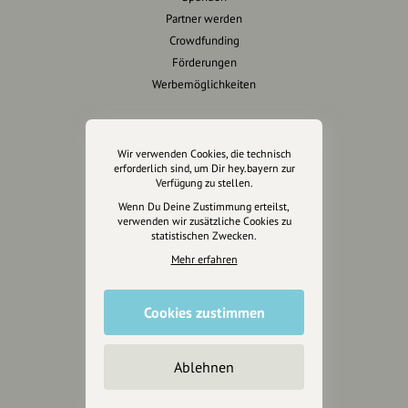
Partner werden
Crowdfunding
Förderungen
Werbemöglichkeiten
Rechtliches
Wir verwenden Cookies, die technisch
Impressum
erforderlich sind, um Dir hey.bayern zur
Verfügung zu stellen.
Datenschutz
Wenn Du Deine Zustimmung erteilst,
AGB
verwenden wir zusätzliche Cookies zu
Cookies zurücksetzen
statistischen Zwecken.
Mehr erfahren
Presse
Mediakit
Cookies zustimmen
Presseanfragen
Presseberichte
Ablehnen
Wir unterstützen Euch