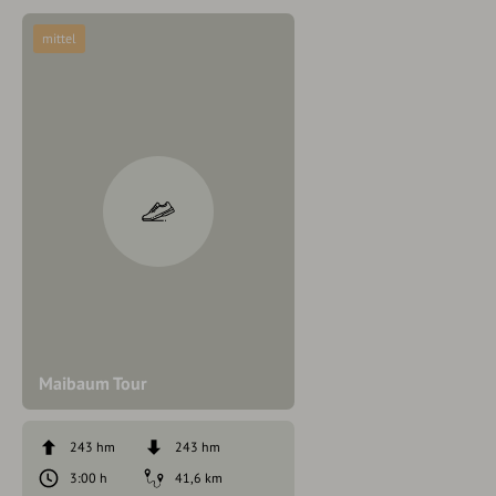
mittel
Maibaum Tour
243 hm
243 hm
3:00 h
41,6 km