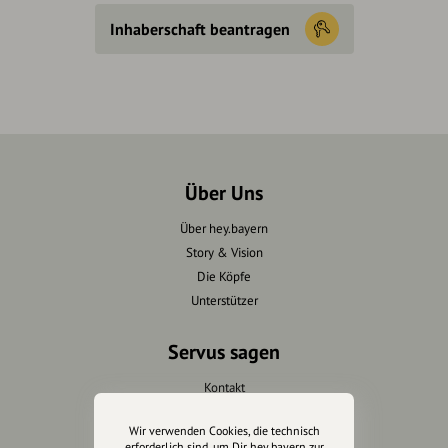
Inhaberschaft beantragen
Über Uns
Über hey.bayern
Story & Vision
Die Köpfe
Unterstützer
Servus sagen
Kontakt
Helpdesk / FAQ
Wir verwenden Cookies, die technisch
erforderlich sind, um Dir hey.bayern zur