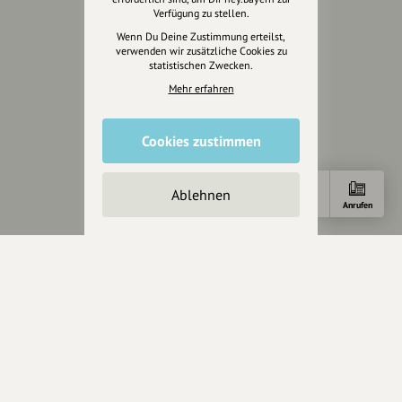
Unterstütze uns
Verfügung zu stellen.
Wenn Du Deine Zustimmung erteilst,
Spenden
verwenden wir zusätzliche Cookies zu
statistischen Zwecken.
Partner werden
Crowdfunding
Mehr erfahren
Förderungen
Werbemöglichkeiten
Cookies zustimmen
Rechtliches
Ablehnen
Anfahrt
E-Mail
Anrufen
Impressum
Datenschutz
AGB
Cookies zurücksetzen
Presse
Mediakit
Presseanfragen
Presseberichte