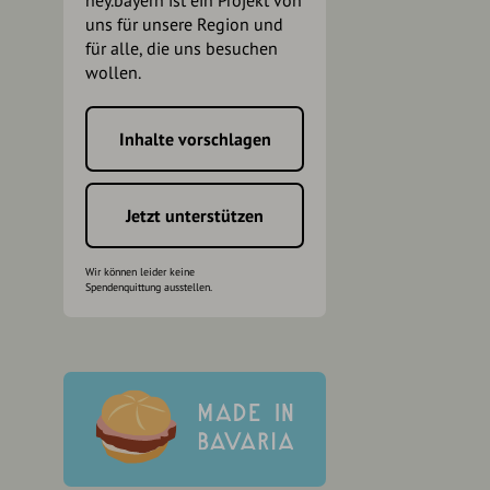
hey.bayern ist ein Projekt von
uns für unsere Region und
für alle, die uns besuchen
wollen.
Inhalte vorschlagen
h
Jetzt unterstützen
Wir können leider keine
Spendenquittung ausstellen.