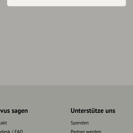
rvus sagen
Unterstütze uns
takt
Spenden
pdesk / FAQ
Partner werden